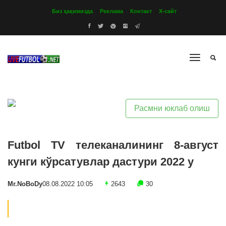
Биз ҳақимизда
Реклама
Контакт
Х-сайт
Расмни юклаб олиш
Futbol TV телеканалининг 8-август
кунги кўрсатувлар дастури 2022 y
Mr.NoBoDy
08.08.2022 10:05
2643
30