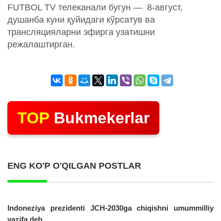
FUTBOL TV телеканали бугун — 8-август,
душанба куни қуйидаги кўрсатув ва
трансляцияларни эфирга узатишни
режалаштирган.
TOP
Bukmekerlar
ENG KO'P O'QILGAN POSTLAR
Indoneziya prezidenti JCH-2030ga chiqishni umummilliy
vazifa deb...