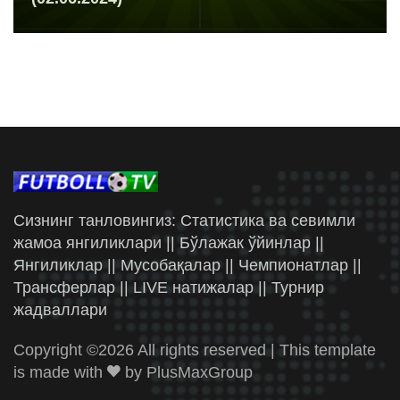
Сизнинг танловингиз: Статистика ва севимли
жамоа янгиликлари || Бўлажак ўйинлар ||
Янгиликлар || Мусобақалар || Чемпионатлар ||
Трансферлар || LIVE натижалар || Турнир
жадваллари
Copyright ©
2026 All rights reserved | This template
is made with
by
PlusMaxGroup