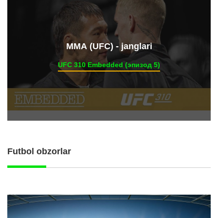
ММА (UFC) - janglari
UFC 310 Embedded (эпизод 5)
Futbol obzorlar