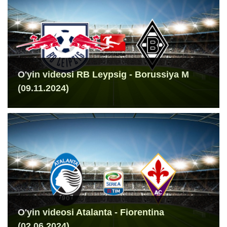
O'yin videosi RB Leypsig - Borussiya M
(09.11.2024)
O'yin videosi Atalanta - Fiorentina
(02.06.2024)