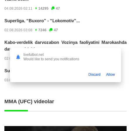
04.08.2026 02:11
14295
47
Superliga. “Buxoro” - “Lokomotiv”...
02.08.2026 03:08
7246
47
Kabo-verdelik darvozabon Vozinya faoliyatini Marokashda
davom ettirishi...
livefutbol.net
02.08.2026 01:08
3996
47
Would like to send you notifications
Superliga. "Dinamo" – "Neftchi" (matnli...
Discard
Allow
03.08.2026 20:32
3798
47
MMA (UFC) videolar