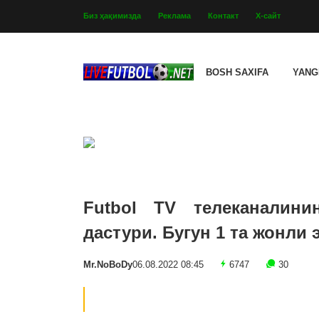
Биз ҳақимизда
Реклама
Контакт
Х-сайт
BOSH SAXIFA
YANG
Futbol TV телеканалинин
дастури. Бугун 1 та жонли 
Mr.NoBoDy
06.08.2022 08:45
6747
30