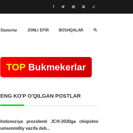
 Dasturlar
JONLI EFIR
BOSHQALAR
TOP
Bukmekerlar
ENG KO'P O'QILGAN POSTLAR
Indoneziya prezidenti JCH-2030ga chiqishni
umummilliy vazifa deb...