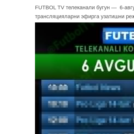
FUTBOL TV телеканали бугун — 6-авгус
трансляцияларни эфирга узатишни р