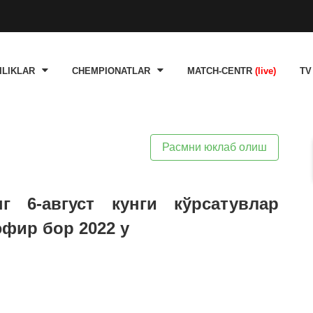
ILIKLAR
CHEMPIONATLAR
MATCH-CENTR
(live)
TV
Расмни юклаб олиш
г 6-август кунги кўрсатувлар
эфир бор 2022 y