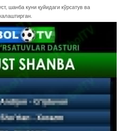
т, шанба куни қуйидаги кўрсатув ва
ежалаштирган.