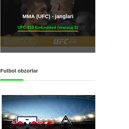
ММА (UFC) - janglari
UFC 310 Embedded (эпизод 5)
Futbol obzorlar