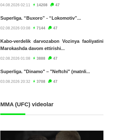
04.08.2026 02:11
14208
47
Superliga. “Buxoro” - “Lokomotiv”...
02.08.2026 03:08
7144
47
Kabo-verdelik darvozabon Vozinya faoliyatini
Marokashda davom ettirishi...
02.08.2026 01:08
3888
47
Superliga. "Dinamo" – "Neftchi" (matnli...
03.08.2026 20:32
3708
47
MMA (UFC) videolar