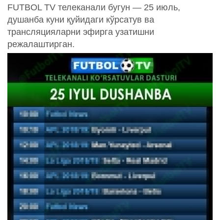
FUTBOL TV телеканали бугун — 25 июль,
душанба куни қуйидаги кўрсатув ва
трансляцияларни эфирга узатишни
режалаштирган.