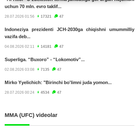
uchun 70 mln. evro taklif...
28.07.2026 01:56
17321
47
Indoneziya prezidenti JCH-2030ga chiqishni umummilliy
vazifa deb...
04.08.2026 02:11
14181
47
Superliga. “Buxoro” - “Lokomotiv”...
02.08.2026 03:08
7135
47
Mirko Yyelichich: "Birinchi bo'limni juda yomon...
28.07.2026 00:24
4534
47
MMA (UFC) videolar