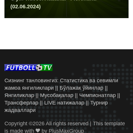
(02.06.2024)
Сизнинг танловингиз: Статистика ва севимли
жамоа янгиликлари || Бўлажак ўйинлар ||
Янгиликлар || Мусобақалар || Чемпионатлар ||
Трансферлар || LIVE натижалар || Турнир
жадваллари
Copyright ©
2026 All rights reserved | This template
is made with
by
PlusMaxGroup