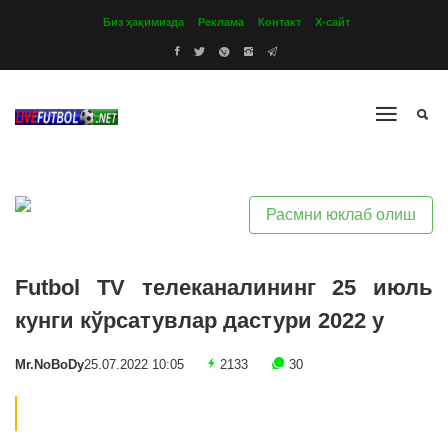
Биз ҳақимизда
Реклама
Контакт
Х-сайт
Расмни юклаб олиш
Futbol TV телеканалининг 25 июль
кунги кўрсатувлар дастури 2022 y
Mr.NoBoDy
25.07.2022 10:05
2133
30