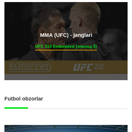
ММА (UFC) - janglari
UFC 310 Embedded (эпизод 5)
Futbol obzorlar