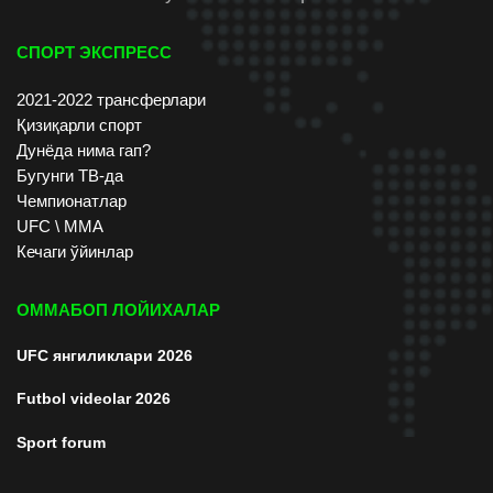
СПОРТ ЭКСПРЕСС
2021-2022 трансферлари
Қизиқарли спорт
Дунёда нима гап?
Бугунги ТВ-да
Чемпионатлар
UFC \ ММА
Кечаги ўйинлар
ОММАБОП ЛОЙИХАЛАР
UFC янгиликлари 2026
Futbol videolar 2026
Sport forum