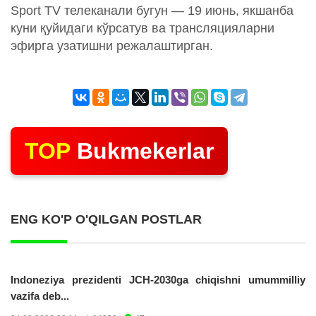
Sport TV телеканали бугун — 19 июнь, якшанба
куни қуйидаги кўрсатув ва трансляцияларни
эфирга узатишни режалаштирган.
TOP
Bukmekerlar
ENG KO'P O'QILGAN POSTLAR
Indoneziya prezidenti JCH-2030ga chiqishni umummilliy
vazifa deb...