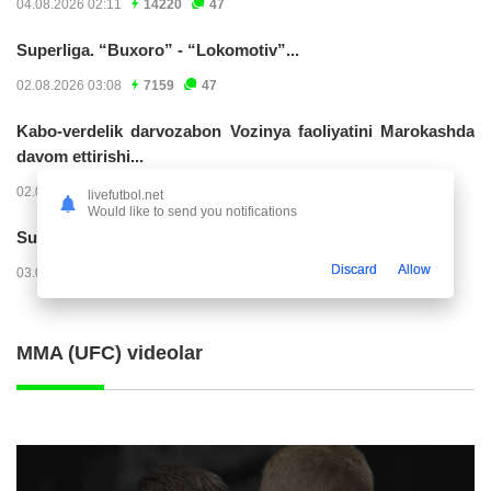
04.08.2026 02:11
14220
47
Superliga. “Buxoro” - “Lokomotiv”...
02.08.2026 03:08
7159
47
Kabo-verdelik darvozabon Vozinya faoliyatini Marokashda
davom ettirishi...
02.08.2026 01:08
3900
47
livefutbol.net
Would like to send you notifications
Superliga. "Dinamo" – "Neftchi" (matnli...
Discard
Allow
03.08.2026 20:32
3717
47
MMA (UFC) videolar