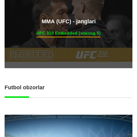
ММА (UFC) - janglari
UFC 310 Embedded (эпизод 5)
Futbol obzorlar