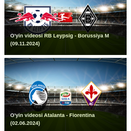
O'yin videosi RB Leypsig - Borussiya M
(09.11.2024)
O'yin videosi Atalanta - Fiorentina
(02.06.2024)