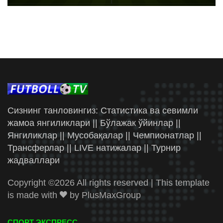
Сизнинг танловингиз: Статистика ва севимли
жамоа янгиликлари || Бўлажак ўйинлар ||
Янгиликлар || Мусобақалар || Чемпионатлар ||
Трансферлар || LIVE натижалар || Турнир
жадваллари
Copyright ©
2026 All rights reserved | This template
is made with
by
PlusMaxGroup
СПОРТ ЭКСПРЕСС