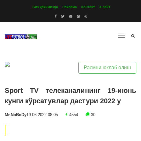
Биз ҳақимизда
Реклама
Контакт
Х-сайт
Расмни юклаб олиш
Sport TV телеканалининг 19-июнь
кунги кўрсатувлар дастури 2022 y
Mr.NoBoDy
19.06.2022 08:05
4554
30