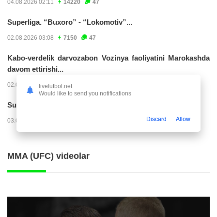
04.08.2026 02:11
14220
47
Superliga. “Buxoro” - “Lokomotiv”...
02.08.2026 03:08
7150
47
Kabo-verdelik darvozabon Vozinya faoliyatini Marokashda
davom ettirishi...
02.08.2026 01:08
3900
47
livefutbol.net
Would like to send you notifications
Superliga. "Dinamo" – "Neftchi" (matnli...
Discard
Allow
03.08.2026 20:32
3717
47
MMA (UFC) videolar