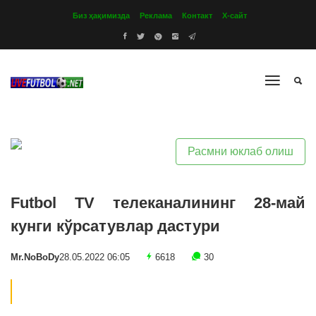
Биз ҳақимизда
Реклама
Контакт
Х-сайт
Расмни юклаб олиш
Futbol TV телеканалининг 28-май
кунги кўрсатувлар дастури
Mr.NoBoDy
28.05.2022 06:05
6618
30