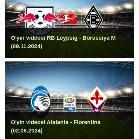
O'yin videosi RB Leypsig - Borussiya M
(09.11.2024)
O'yin videosi Atalanta - Fiorentina
(02.06.2024)