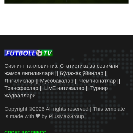
Сизнинг танловингиз: Статистика ва севимли
жамоа янгиликлари || Бўлажак ўйинлар ||
Янгиликлар || Мусобақалар || Чемпионатлар ||
Трансферлар || LIVE натижалар || Турнир
жадваллари
Copyright ©
2026 All rights reserved | This template
is made with
by
PlusMaxGroup
СПОРТ ЭКСПРЕСС