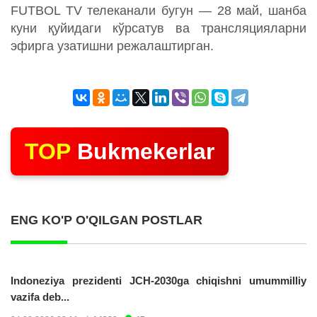
FUTBOL TV телеканали бугун — 28 май, шанба
куни қуйидаги кўрсатув ва трансляцияларни
эфирга узатишни режалаштирган.
TOP
Bukmekerlar
ENG KO'P O'QILGAN POSTLAR
Indoneziya prezidenti JCH-2030ga chiqishni umummilliy
vazifa deb...