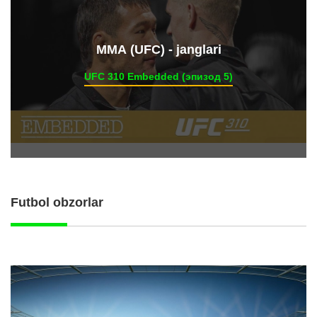
ММА (UFC) - janglari
UFC 310 Embedded (эпизод 5)
Futbol obzorlar