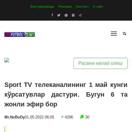
Биз ҳақимизда
Реклама
Контакт
Х-сайт
Расмни юклаб олиш
Sport TV телеканалининг 1 май кунги
кўрсатувлар дастури. Бугун 6 та
жонли эфир бор
Mr.NoBoDy
01.05.2022 06:05
4296
30