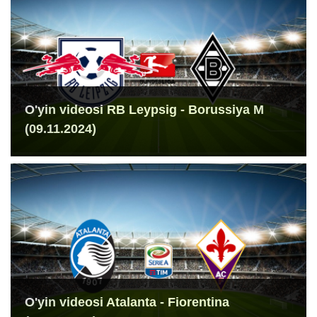
O'yin videosi RB Leypsig - Borussiya M
(09.11.2024)
O'yin videosi Atalanta - Fiorentina