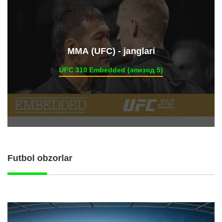
ММА (UFC) - janglari
UFC 310 Embedded (эпизод 5)
Futbol obzorlar