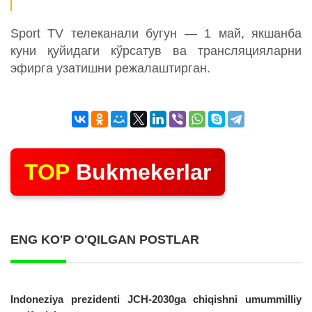
Sport TV телеканали бугун — 1 май, якшанба
куни қуйидаги кўрсатув ва трансляцияларни
эфирга узатишни режалаштирган.
TOP
Bukmekerlar
ENG KO'P O'QILGAN POSTLAR
Indoneziya prezidenti JCH-2030ga chiqishni umummilliy