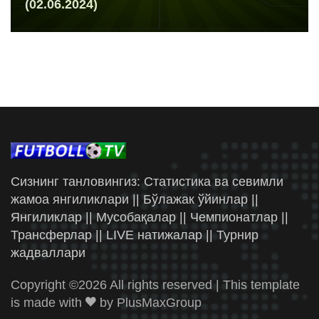
(02.06.2024)
Сизнинг танловингиз: Статистика ва севимли
жамоа янгиликлари || Бўлажак ўйинлар ||
Янгиликлар || Мусобақалар || Чемпионатлар ||
Трансферлар || LIVE натижалар || Турнир
жадваллари
Copyright ©
2026 All rights reserved | This template
is made with
by
PlusMaxGroup