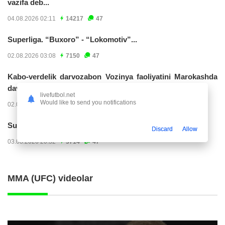
vazifa deb...
04.08.2026 02:11
14217
47
Superliga. “Buxoro” - “Lokomotiv”...
02.08.2026 03:08
7150
47
Kabo-verdelik darvozabon Vozinya faoliyatini Marokashda
davom ettirishi...
livefutbol.net
Would like to send you notifications
02.08.2026 01:08
3897
47
Superliga. "Dinamo" – "Neftchi" (matnli...
Discard
Allow
03.08.2026 20:32
3714
47
MMA (UFC) videolar