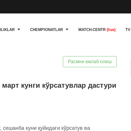
ILIKLAR
CHEMPIONATLAR
MATCH-CENTR
(live)
TV
Расмни юклаб олиш
1 март кунги кўрсатувлар дастури
 сешанба куни қуйидаги кўрсатув ва