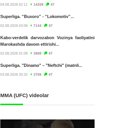
04.08.2026 02:11
14208
47
Superliga. “Buxoro” - “Lokomotiv”...
02.08.2026 03:08
7144
47
Kabo-verdelik darvozabon Vozinya faoliyatini
Marokashda davom ettirishi...
02.08.2026 01:08
3888
47
Superliga. "Dinamo" – "Neftchi" (matnli...
03.08.2026 20:32
3708
47
MMA (UFC) videolar