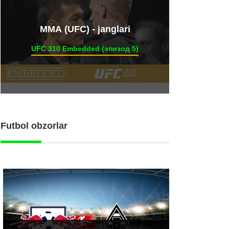
ММА (UFC) - janglari
UFC 310 Embedded (эпизод 5)
Futbol obzorlar