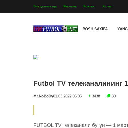
Биз ҳақимизда
Реклама
Контакт
Х-сайт
BOSH SAXIFA
YANG
Futbol TV телеканалининг 
Mr.NoBoDy
01.03.2022 06:05
3438
30
FUTBOL TV телеканали бугун — 1 март,