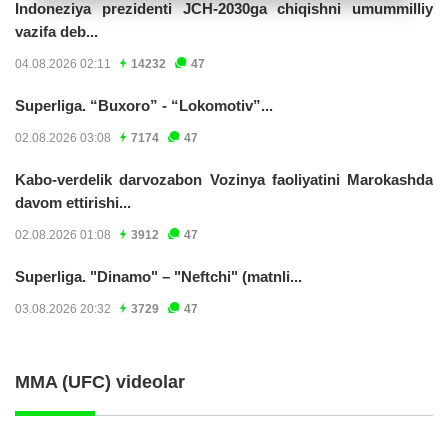
Indoneziya prezidenti JCH-2030ga chiqishni umummilliy
vazifa deb...
04.08.2026 02:11
14232
47
Superliga. “Buxoro” - “Lokomotiv”...
02.08.2026 03:08
7174
47
Kabo-verdelik darvozabon Vozinya faoliyatini Marokashda
davom ettirishi...
02.08.2026 01:08
3912
47
Superliga. "Dinamo" – "Neftchi" (matnli...
03.08.2026 20:32
3729
47
MMA (UFC) videolar