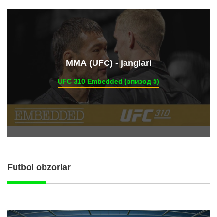
ММА (UFC) - janglari
UFC 310 Embedded (эпизод 5)
Futbol obzorlar