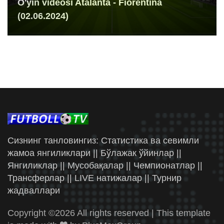
O'yin videosi Atalanta - Fiorentina
(02.06.2024)
Сизнинг танловингиз: Статистика ва севимли
жамоа янгиликлари || Бўлажак ўйинлар ||
Янгиликлар || Мусобақалар || Чемпионатлар ||
Трансферлар || LIVE натижалар || Турнир
жадваллари
Copyright ©
2026 All rights reserved | This template