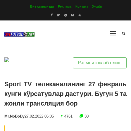
Биз ҳақимизда
Реклама
Контакт
Х-сайт
Расмни юклаб олиш
Sport TV телеканалининг 27 февраль
кунги кўрсатувлар дастури. Бугун 5 та
жонли трансляция бор
Mr.NoBoDy
27.02.2022 06:05
4761
30