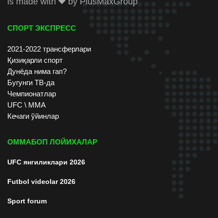
is made with
by
PlusMaxGroup
СПОРТ ЭКСПРЕСС
2021-2022 трансферлари
Қизиқарли спорт
Дунёда нима гап?
Бугунги ТВ-да
Чемпионатлар
UFC \ ММА
Кечаги ўйинлар
ОММАБОП ЛОЙИХАЛАР
UFC янгиликлари 2026
Futbol videolar 2026
Sport forum