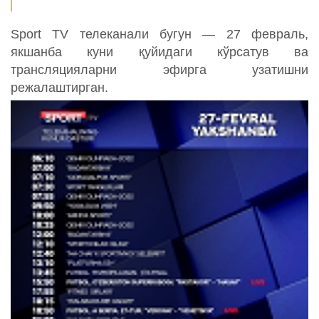
Sport TV телеканали бугун — 27 февраль,
якшанба куни қуйидаги кўрсатув ва
трансляцияларни эфирга узатишни
режалаштирган.