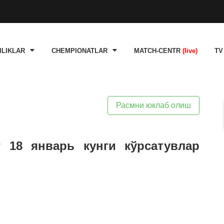
ILIKLAR
CHEMPIONATLAR
MATCH-CENTR
(live)
TV
Расмни юклаб олиш
г 18 январь кунги кўрсатувлар