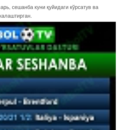
рь, сешанба куни қуйидаги кўрсатув ва
жалаштирган.