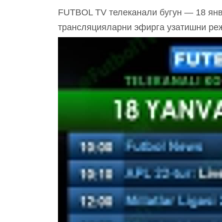
FUTBOL TV телеканали бугун — 18 янва
трансляцияларни эфирга узатишни ре