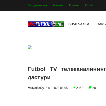
Биз ҳақимизда
Реклама
Контакт
Х-сайт
BOSH SAXIFA
YANG
Futbol TV телеканалинин
дастури
Mr.NoBoDy
18.01.2022 06:05
2937
30