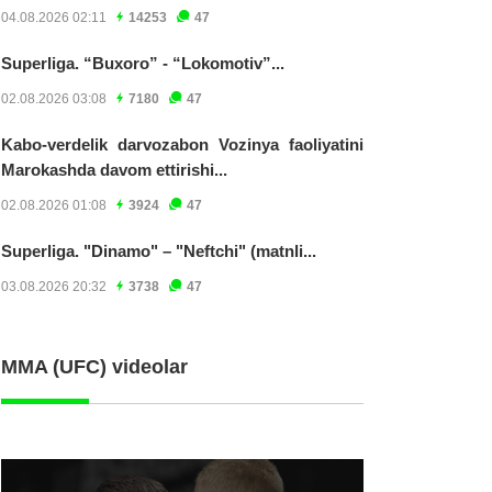
04.08.2026 02:11
14253
47
Superliga. “Buxoro” - “Lokomotiv”...
02.08.2026 03:08
7180
47
Kabo-verdelik darvozabon Vozinya faoliyatini
Marokashda davom ettirishi...
02.08.2026 01:08
3924
47
Superliga. "Dinamo" – "Neftchi" (matnli...
03.08.2026 20:32
3738
47
MMA (UFC) videolar