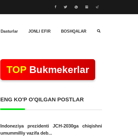
 Dasturlar
JONLI EFIR
BOSHQALAR
TOP
Bukmekerlar
ENG KO'P O'QILGAN POSTLAR
Indoneziya prezidenti JCH-2030ga chiqishni
umummilliy vazifa deb...