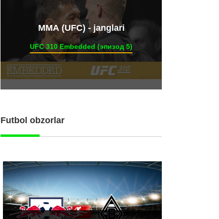
ММА (UFC) - janglari
UFC 310 Embedded (эпизод 5)
Futbol obzorlar