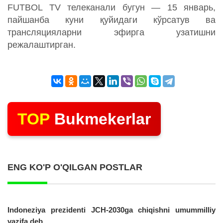
FUTBOL TV телеканали бугун — 15 январь,
пайшанба куни қуйидаги кўрсатув ва
трансляцияларни эфирга узатишни
режалаштирган.
TOP
Bukmekerlar
ENG KO'P O'QILGAN POSTLAR
Indoneziya prezidenti JCH-2030ga chiqishni umummilliy
vazifa deb...