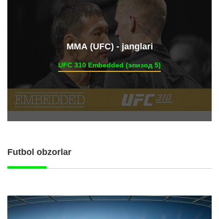
ММА (UFC) - janglari
UFC 310 Embedded (эпизод 5)
Futbol obzorlar