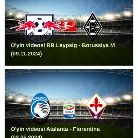
O'yin videosi RB Leypsig - Borussiya M
(09.11.2024)
O'yin videosi Atalanta - Fiorentina
(02.06.2024)