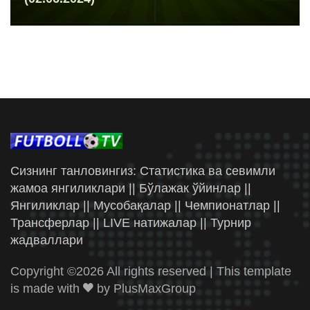
Сизнинг танловингиз: Статистика ва севимли
жамоа янгиликлари || Бўлажак ўйинлар ||
Янгиликлар || Мусобақалар || Чемпионатлар ||
Трансферлар || LIVE натижалар || Турнир
жадваллари
Copyright ©
2026 All rights reserved | This template
is made with
by
PlusMaxGroup