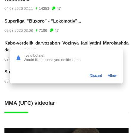
04.08.2026 02:11
14253
47
Superliga. “Buxoro” - “Lokomotiv”...
02.08.2026 03:08
7180
47
Kabo-verdelik darvozabon Vozinya faoliyatini Marokashda
davom ettirishi...
livefutbol.net
02.08.2026 01:08
3924
47
Would like to send you notifications
Superliga. "Dinamo" – "Neftchi" (matnli...
Discard
Allow
03.08.2026 20:32
3738
47
MMA (UFC) videolar