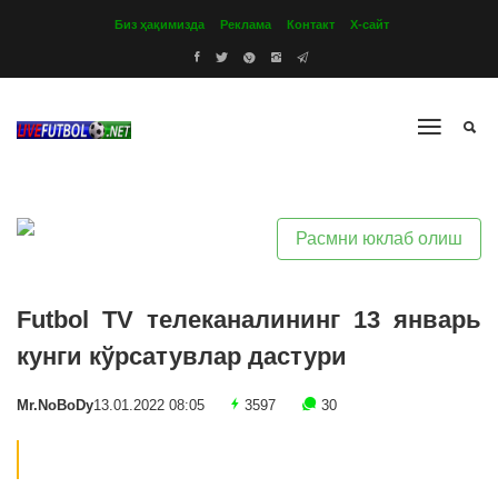
Биз ҳақимизда
Реклама
Контакт
Х-сайт
Расмни юклаб олиш
Futbol TV телеканалининг 13 январь
кунги кўрсатувлар дастури
Mr.NoBoDy
13.01.2022 08:05
3597
30