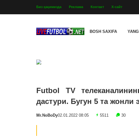
Биз ҳақимизда
Реклама
Контакт
Х-сайт
BOSH SAXIFA
YANG
Futbol TV телеканалинин
дастури. Бугун 5 та жонли
Mr.NoBoDy
02.01.2022 08:05
5511
30