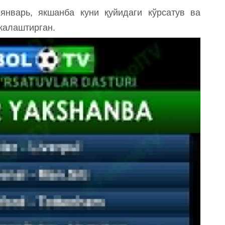
нварь, якшанба куни қуйидаги кўрсатув ва
жалаштирган.