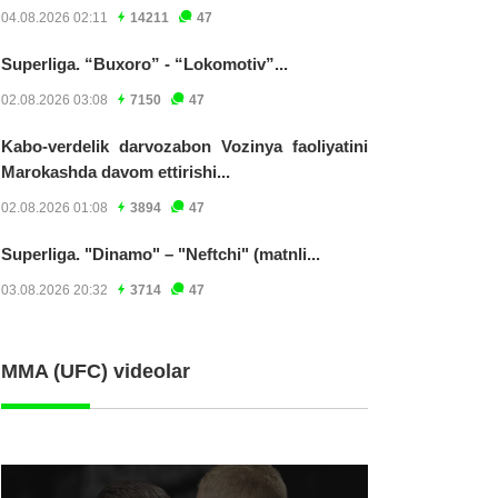
04.08.2026 02:11
14211
47
Superliga. “Buxoro” - “Lokomotiv”...
02.08.2026 03:08
7150
47
Kabo-verdelik darvozabon Vozinya faoliyatini
Marokashda davom ettirishi...
02.08.2026 01:08
3894
47
Superliga. "Dinamo" – "Neftchi" (matnli...
03.08.2026 20:32
3714
47
MMA (UFC) videolar