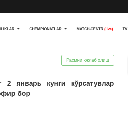
ILIKLAR
CHEMPIONATLAR
MATCH-CENTR
(live)
TV
Расмни юклаб олиш
г 2 январь кунги кўрсатувлар
 эфир бор