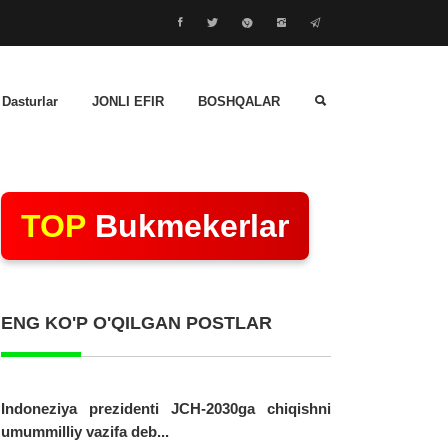
 Dasturlar
JONLI EFIR
BOSHQALAR
TOP
Bukmekerlar
ENG KO'P O'QILGAN POSTLAR
Indoneziya prezidenti JCH-2030ga chiqishni
umummilliy vazifa deb...