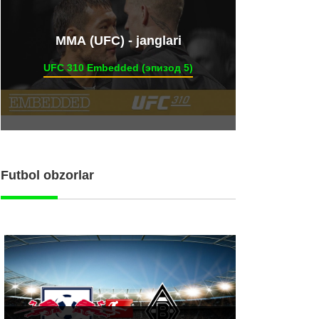
ММА (UFC) - janglari
UFC 310 Embedded (эпизод 5)
Futbol obzorlar