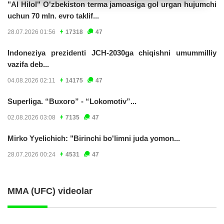
"Al Hilol" O'zbekiston terma jamoasiga gol urgan hujumchi
uchun 70 mln. evro taklif...
28.07.2026 01:56
17318
47
Indoneziya prezidenti JCH-2030ga chiqishni umummilliy
vazifa deb...
04.08.2026 02:11
14175
47
Superliga. “Buxoro” - “Lokomotiv”...
02.08.2026 03:08
7135
47
Mirko Yyelichich: "Birinchi bo'limni juda yomon...
28.07.2026 00:24
4531
47
MMA (UFC) videolar