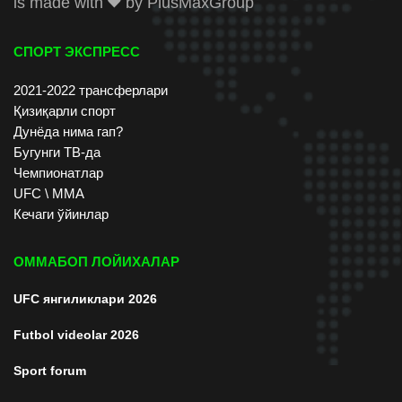
is made with
by
PlusMaxGroup
СПОРТ ЭКСПРЕСС
2021-2022 трансферлари
Қизиқарли спорт
Дунёда нима гап?
Бугунги ТВ-да
Чемпионатлар
UFC \ ММА
Кечаги ўйинлар
ОММАБОП ЛОЙИХАЛАР
UFC янгиликлари 2026
Futbol videolar 2026
Sport forum