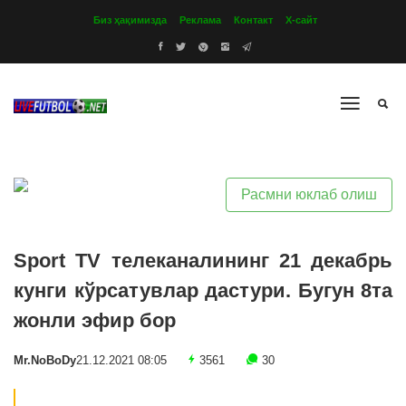
Биз ҳақимизда
Реклама
Контакт
Х-сайт
Расмни юклаб олиш
Sport TV телеканалининг 21 декабрь
кунги кўрсатувлар дастури. Бугун 8та
жонли эфир бор
Mr.NoBoDy
21.12.2021 08:05
3561
30