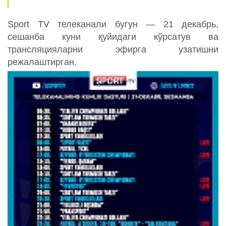
Sport TV телеканали бугун — 21 декабрь,
сешанба куни қуйидаги кўрсатув ва
трансляцияларни эфирга узатишни
режалаштирган.