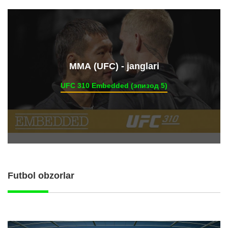
ММА (UFC) - janglari
UFC 310 Embedded (эпизод 5)
Futbol obzorlar