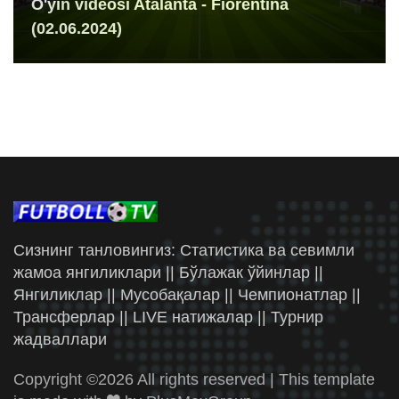
O'yin videosi Atalanta - Fiorentina
(02.06.2024)
Сизнинг танловингиз: Статистика ва севимли
жамоа янгиликлари || Бўлажак ўйинлар ||
Янгиликлар || Мусобақалар || Чемпионатлар ||
Трансферлар || LIVE натижалар || Турнир
жадваллари
Copyright ©
2026 All rights reserved | This template