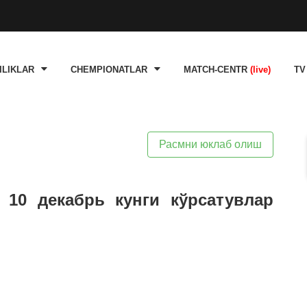
ILIKLAR
CHEMPIONATLAR
MATCH-CENTR
(live)
TV
Расмни юклаб олиш
 10 декабрь кунги кўрсатувлар