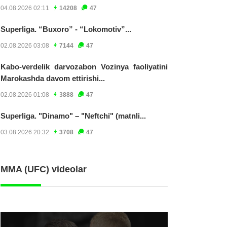
04.08.2026 02:11
14208
47
Superliga. “Buxoro” - “Lokomotiv”...
02.08.2026 03:08
7144
47
Kabo-verdelik darvozabon Vozinya faoliyatini
Marokashda davom ettirishi...
02.08.2026 01:08
3888
47
Superliga. "Dinamo" – "Neftchi" (matnli...
03.08.2026 20:32
3708
47
MMA (UFC) videolar