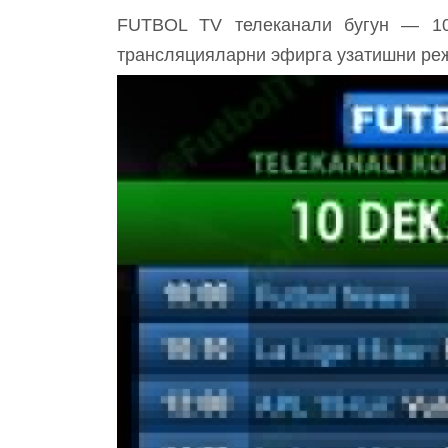
FUTBOL TV телеканали бугун — 10 
трансляцияларни эфирга узатишни ре