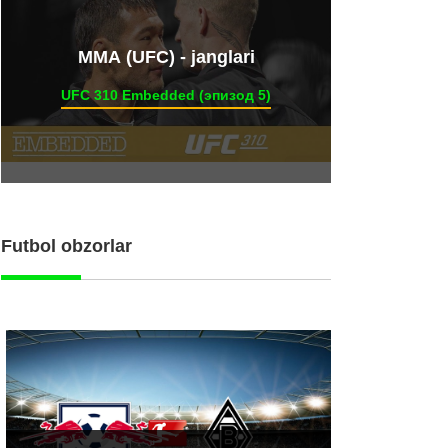
ММА (UFC) - janglari
UFC 310 Embedded (эпизод 5)
Futbol obzorlar