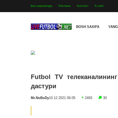
Биз ҳақимизда
Реклама
Контакт
Х-сайт
BOSH SAXIFA
YANG
Futbol TV телеканалининг
дастури
Mr.NoBoDy
10.12.2021 06:05
2493
30