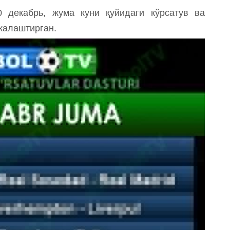
декабрь, жума куни қуйидаги кўрсатув ва
жалаштирган.