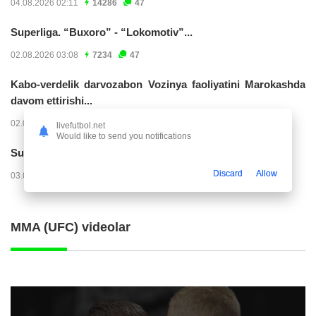
04.08.2026 02:11
14286
47
Superliga. “Buxoro” - “Lokomotiv”...
02.08.2026 03:08
7234
47
Kabo-verdelik darvozabon Vozinya faoliyatini Marokashda
davom ettirishi...
02.08.2026 01:08
3984
47
livefutbol.net
Would like to send you notifications
Superliga. "Dinamo" – "Neftchi" (matnli...
Discard
Allow
03.08.2026 20:32
3786
47
MMA (UFC) videolar