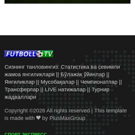
Сизнинг танловингиз: Статистика ва севимли
жамоа янгиликлари || Бўлажак ўйинлар ||
Янгиликлар || Мусобақалар || Чемпионатлар ||
Трансферлар || LIVE натижалар || Турнир
жадваллари
Copyright ©
2026 All rights reserved | This template
is made with
by
PlusMaxGroup
СПОРТ ЭКСПРЕСС