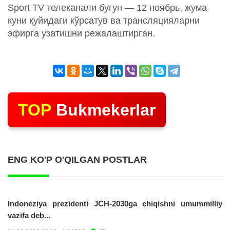
Sport TV телеканали бугун — 12 ноябрь, жума
куни қуйидаги кўрсатув ва трансляцияларни
эфирга узатишни режалаштирган.
TOP
Bukmekerlar
ENG KO'P O'QILGAN POSTLAR
Indoneziya prezidenti JCH-2030ga chiqishni umummilliy
vazifa deb...