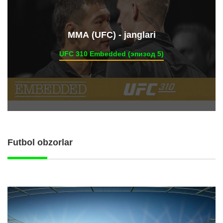
ММА (UFC) - janglari
UFC 310 Embedded (эпизод 5)
Futbol obzorlar