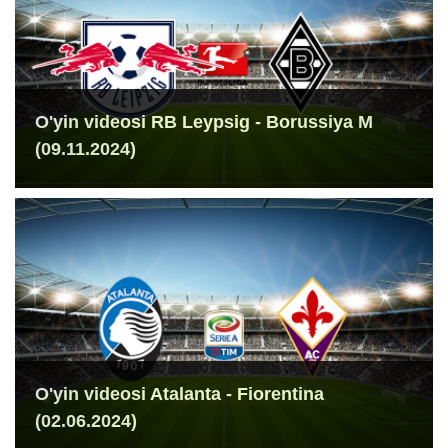
O'yin videosi RB Leypsig - Borussiya M
(09.11.2024)
O'yin videosi Atalanta - Fiorentina
(02.06.2024)