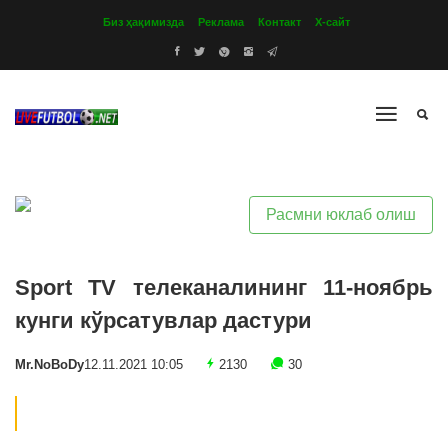
Биз ҳақимизда
Реклама
Контакт
Х-сайт
Расмни юклаб олиш
Sport TV телеканалининг 11-ноябрь
кунги кўрсатувлар дастури
Mr.NoBoDy
12.11.2021 10:05
2130
30