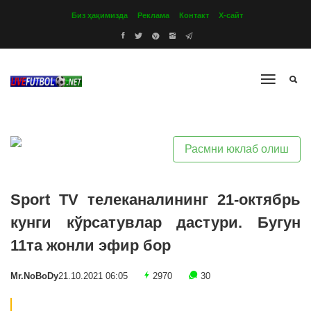
Биз ҳақимизда
Реклама
Контакт
Х-сайт
Расмни юклаб олиш
Sport TV телеканалининг 21-октябрь
кунги кўрсатувлар дастури. Бугун
11та жонли эфир бор
Mr.NoBoDy
21.10.2021 06:05
2970
30