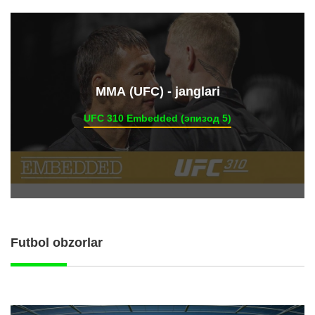
ММА (UFC) - janglari
UFC 310 Embedded (эпизод 5)
Futbol obzorlar