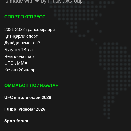
is made with
by
PlusMaxGroup
СПОРТ ЭКСПРЕСС
2021-2022 трансферлари
Қизиқарли спорт
Дунёда нима гап?
Бугунги ТВ-да
Чемпионатлар
UFC \ ММА
Кечаги ўйинлар
ОММАБОП ЛОЙИХАЛАР
UFC янгиликлари 2026
Futbol videolar 2026
Sport forum