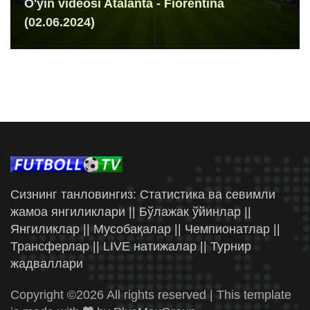
O'yin videosi Atalanta - Fiorentina
(02.06.2024)
Сизнинг танловингиз: Статистика ва севимли
жамоа янгиликлари || Бўлажак ўйинлар ||
Янгиликлар || Мусобақалар || Чемпионатлар ||
Трансферлар || LIVE натижалар || Турнир
жадваллари
Copyright ©
2026 All rights reserved | This template