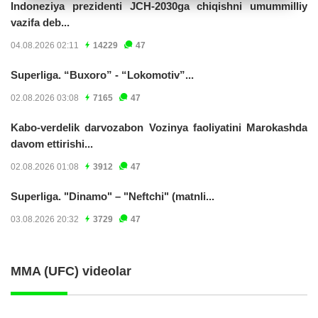
Indoneziya prezidenti JCH-2030ga chiqishni umummilliy
vazifa deb...
04.08.2026 02:11
14229
47
Superliga. “Buxoro” - “Lokomotiv”...
02.08.2026 03:08
7165
47
Kabo-verdelik darvozabon Vozinya faoliyatini Marokashda
davom ettirishi...
02.08.2026 01:08
3912
47
Superliga. "Dinamo" – "Neftchi" (matnli...
03.08.2026 20:32
3729
47
MMA (UFC) videolar