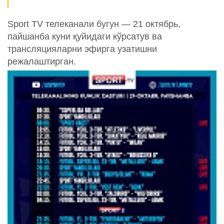
Sport TV телеканали бугун — 21 октябрь,
пайшанба куни қуйидаги кўрсатув ва
трансляцияларни эфирга узатишни
режалаштирган.