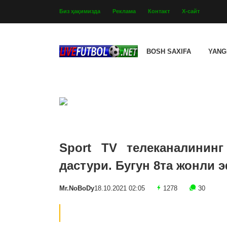
Биз ҳақимизда
Реклама
Контакт
Х-сайт
BOSH SAXIFA
YANG
Sport TV телеканалининг
дастури. Бугун 8та жонли 
Mr.NoBoDy
18.10.2021 02:05
1278
30