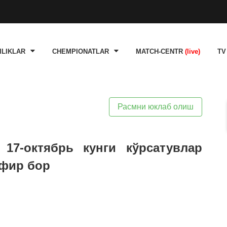
ILIKLAR
CHEMPIONATLAR
MATCH-CENTR
(live)
TV
Расмни юклаб олиш
 17-октябрь кунги кўрсатувлар
эфир бор