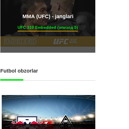
ММА (UFC) - janglari
UFC 310 Embedded (эпизод 5)
Futbol obzorlar