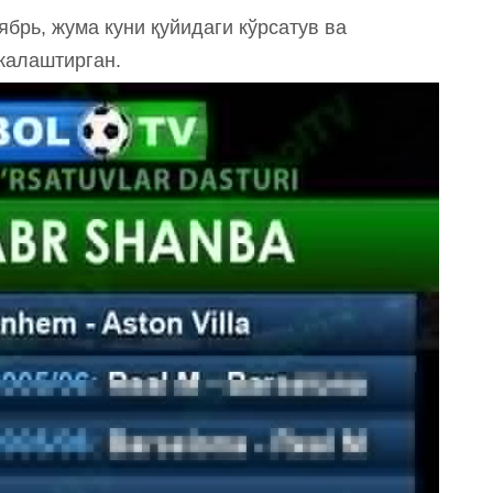
брь, жума куни қуйидаги кўрсатув ва
жалаштирган.