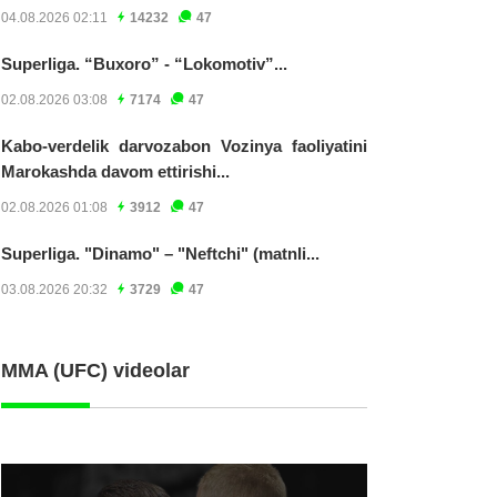
04.08.2026 02:11
14232
47
Superliga. “Buxoro” - “Lokomotiv”...
02.08.2026 03:08
7174
47
Kabo-verdelik darvozabon Vozinya faoliyatini
Marokashda davom ettirishi...
02.08.2026 01:08
3912
47
Superliga. "Dinamo" – "Neftchi" (matnli...
03.08.2026 20:32
3729
47
MMA (UFC) videolar