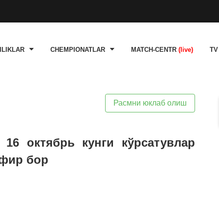
ILIKLAR
CHEMPIONATLAR
MATCH-CENTR
(live)
TV
Расмни юклаб олиш
 16 октябрь кунги кўрсатувлар
эфир бор