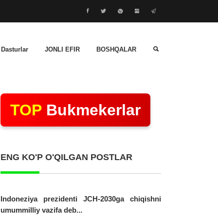
 Dasturlar
JONLI EFIR
BOSHQALAR
TOP
Bukmekerlar
ENG KO'P O'QILGAN POSTLAR
Indoneziya prezidenti JCH-2030ga chiqishni
umummilliy vazifa deb...