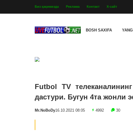
Биз ҳақимизда
Реклама
Контакт
Х-сайт
BOSH SAXIFA
YANG
Futbol TV телеканалининг
дастури. Бугун 4та жонли 
Mr.NoBoDy
16.10.2021 08:05
4992
30