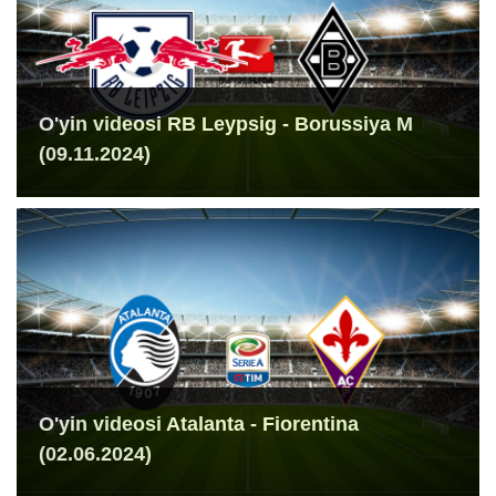
O'yin videosi RB Leypsig - Borussiya M
(09.11.2024)
O'yin videosi Atalanta - Fiorentina
(02.06.2024)