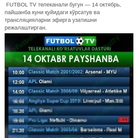
FUTBOL TV телеканали бугун — 14 октябрь,
пайшанба куни қуйидаги кўрсатув ва
трансляцияларни эфирга узатишни
режалаштирган.