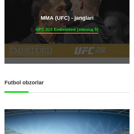
ММА (UFC) - janglari
UFC 310 Embedded (эпизод 5)
Futbol obzorlar