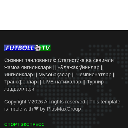
Сизнинг танловингиз: Статистика ва севимли
жамоа янгиликлари || Бўлажак ўйинлар ||
Янгиликлар || Мусобақалар || Чемпионатлар ||
Трансферлар || LIVE натижалар || Турнир
жадваллари
Copyright ©
2026 All rights reserved | This template
is made with
by
PlusMaxGroup
СПОРТ ЭКСПРЕСС