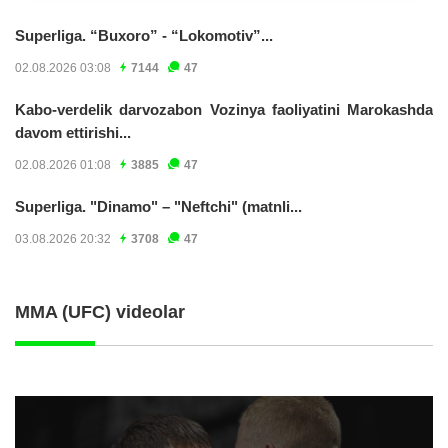
Superliga. “Buxoro” - “Lokomotiv”...
02.08.2026 03:08
7144
47
Kabo-verdelik darvozabon Vozinya faoliyatini Marokashda
davom ettirishi...
02.08.2026 01:08
3885
47
Superliga. "Dinamo" – "Neftchi" (matnli...
03.08.2026 20:32
3708
47
MMA (UFC) videolar