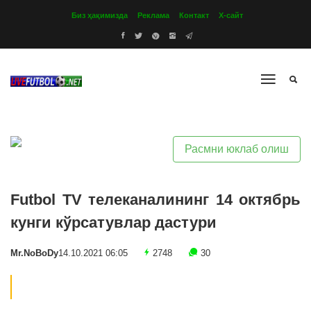
Биз ҳақимизда
Реклама
Контакт
Х-сайт
Расмни юклаб олиш
Futbol TV телеканалининг 14 октябрь
кунги кўрсатувлар дастури
Mr.NoBoDy
14.10.2021 06:05
2748
30