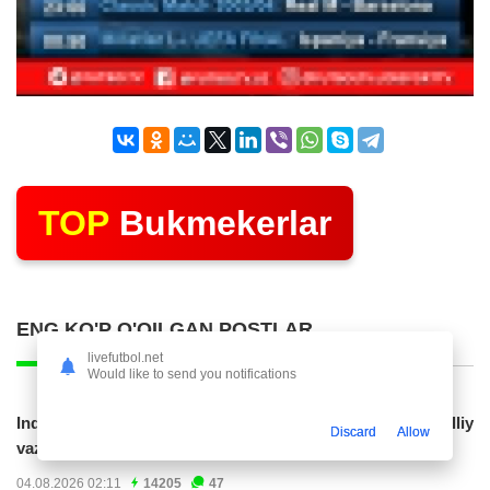
TOP
Bukmekerlar
ENG KO'P O'QILGAN POSTLAR
livefutbol.net
Would like to send you notifications
Indoneziya prezidenti JCH-2030ga chiqishni umummilliy
Discard
Allow
vazifa deb...
04.08.2026 02:11
14205
47