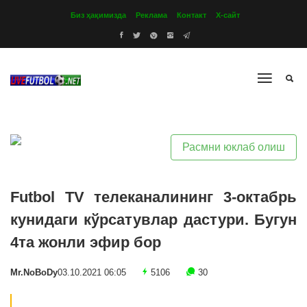
Биз ҳақимизда
Реклама
Контакт
Х-сайт
Расмни юклаб олиш
Futbol TV телеканалининг 3-октабрь
кунидаги кўрсатувлар дастури. Бугун
4та жонли эфир бор
Mr.NoBoDy
03.10.2021 06:05
5106
30