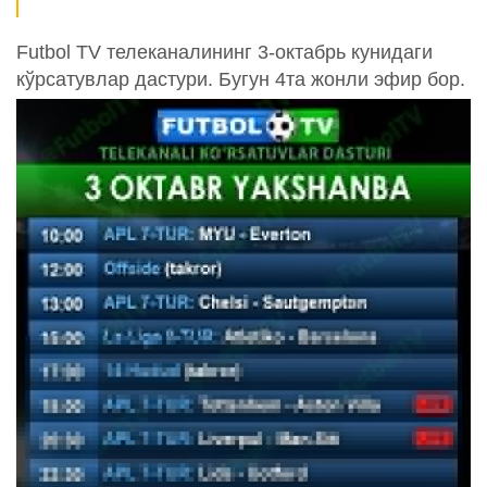
Futbol TV телеканалининг 3-октабрь кунидаги
кўрсатувлар дастури. Бугун 4та жонли эфир бор.