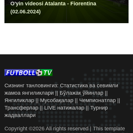
O'yin videosi Atalanta - Fiorentina
(02.06.2024)
Сизнинг танловингиз: Статистика ва севимли
жамоа янгиликлари || Бўлажак ўйинлар ||
Янгиликлар || Мусобақалар || Чемпионатлар ||
Трансферлар || LIVE натижалар || Турнир
жадваллари
Copyright ©
2026 All rights reserved | This template