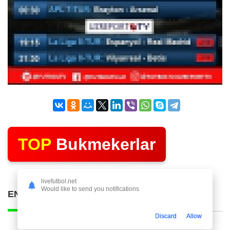
TOP
Bukmekerlar
livefutbol.net
Would like to send you notifications
ENG KO'P O'QILGAN POSTLAR
Discard
Allow