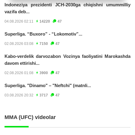
Indoneziya prezidenti JCH-2030ga chiqishni umummilliy
vazifa deb...
04.08.2026 02:11
14220
47
Superliga. “Buxoro” - “Lokomotiv”...
02.08.2026 03:08
7150
47
Kabo-verdelik darvozabon Vozinya faoliyatini Marokashda
davom ettirishi...
02.08.2026 01:08
3900
47
Superliga. "Dinamo" – "Neftchi" (matnli...
03.08.2026 20:32
3717
47
MMA (UFC) videolar