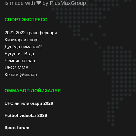
is made with
by
PlusMaxGroup
СПОРТ ЭКСПРЕСС
2021-2022 трансферлари
Қизиқарли спорт
Дунёда нима гап?
Бугунги ТВ-да
Чемпионатлар
UFC \ ММА
Кечаги ўйинлар
ОММАБОП ЛОЙИХАЛАР
UFC янгиликлари 2026
Futbol videolar 2026
Sport forum