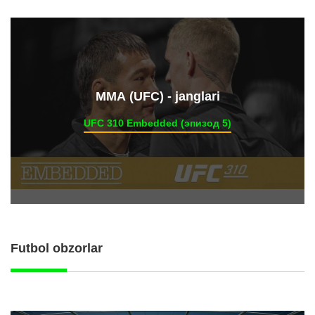
ММА (UFC) - janglari
UFC 310 Embedded (эпизод 5)
Futbol obzorlar