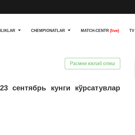
ILIKLAR
CHEMPIONATLAR
MATCH-CENTR
(live)
TV
Расмни юклаб олиш
23 сентябрь кунги кўрсатувлар