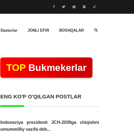
 Dasturlar
JONLI EFIR
BOSHQALAR
TOP
Bukmekerlar
ENG KO'P O'QILGAN POSTLAR
Indoneziya prezidenti JCH-2030ga chiqishni
umummilliy vazifa deb...