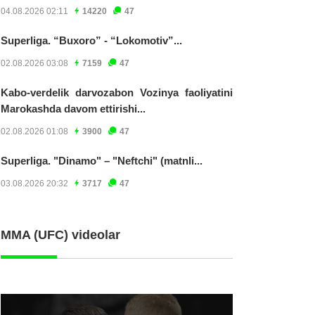
04.08.2026 02:11
14220
47
Superliga. “Buxoro” - “Lokomotiv”...
02.08.2026 03:08
7159
47
Kabo-verdelik darvozabon Vozinya faoliyatini
Marokashda davom ettirishi...
02.08.2026 01:08
3900
47
Superliga. "Dinamo" – "Neftchi" (matnli...
03.08.2026 20:32
3717
47
MMA (UFC) videolar