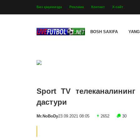
Биз ҳақимизда
Реклама
Контакт
Х-сайт
BOSH SAXIFA
YANG
Sport TV телеканалининг 
дастури
Mr.NoBoDy
23.09.2021 08:05
2652
30