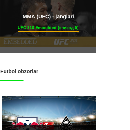
ММА (UFC) - janglari
UFC 310 Embedded (эпизод 5)
Futbol obzorlar