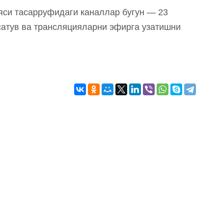
яси тасарруфидаги каналлар бугун — 23
рсатув ва трансляцияларни эфирга узатишни