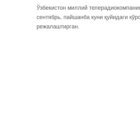
Ўзбекистон миллий телерадиокомпани
сентябрь, пайшанба куни қуйидаги кў
режалаштирган.