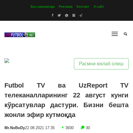
Биз ҳақимизда
Реклама
Контакт
Х-сайт
Расмни юклаб олиш
Futbol TV ва UzReport TV
телеканалларининг 22 август кунги
кўрсатувлар дастури. Бизни бешта
жонли эфир кутмоқда
Mr.NoBoDy
22.08.2021 17:35
3930
30