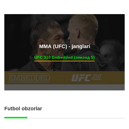
ММА (UFC) - janglari
UFC 310 Embedded (эпизод 5)
Futbol obzorlar