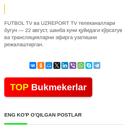
FUTBOL TV ва UZREPORT TV телеканаллари
бугун — 22 август, шанба куни қуйидаги кўрсатув
ва трансляцияларни эфирга узатишни
режалаштирган.
TOP
Bukmekerlar
ENG KO'P O'QILGAN POSTLAR