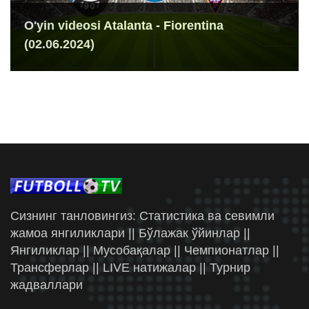
O'yin videosi Atalanta - Fiorentina
(02.06.2024)
Сизнинг танловингиз: Статистика ва севимли
жамоа янгиликлари || Бўлажак ўйинлар ||
Янгиликлар || Мусобақалар || Чемпионатлар ||
Трансферлар || LIVE натижалар || Турнир
жадваллари