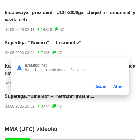
Indoneziya prezidenti JCH-2030ga chiqishni umummilliy
vazifa deb...
04.08.2026 02:11
14256
47
Superliga. “Buxoro” - “Lokomotiv”...
02.08.2026 03:08
7195
47
livefutbol.net
Kabo-verdelik darvozabon Vozinya faoliyatini Marokashda
Would like to send you notifications
davom ettirishi...
02.08.2026 01:08
3942
47
Discard
Allow
Superliga. "Dinamo" – "Neftchi" (matnli...
03.08.2026 20:32
3744
47
MMA (UFC) videolar