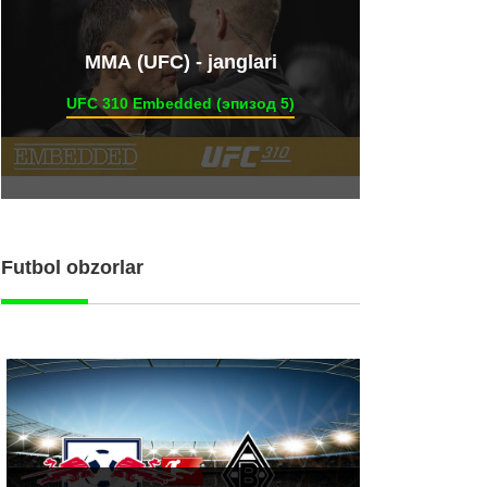
ММА (UFC) - janglari
UFC 310 Embedded (эпизод 5)
Futbol obzorlar