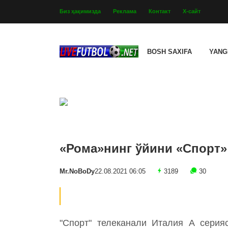
Биз ҳақимизда
Реклама
Контакт
Х-сайт
BOSH SAXIFA
YANG
«Рома»нинг ўйини «Спорт»
Mr.NoBoDy
22.08.2021 06:05
3189
30
"Спорт" телеканали Италия А серияс