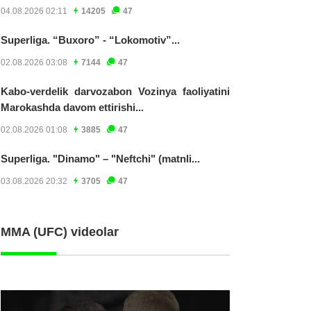
04.08.2026 02:11
14205
47
Superliga. “Buxoro” - “Lokomotiv”...
02.08.2026 03:08
7144
47
Kabo-verdelik darvozabon Vozinya faoliyatini
Marokashda davom ettirishi...
02.08.2026 01:08
3885
47
Superliga. "Dinamo" – "Neftchi" (matnli...
03.08.2026 20:32
3705
47
MMA (UFC) videolar