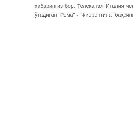
хабарингиз бор. Телеканал Италия ч
ўтадиган "Рома" - "Фиорентина" баҳси