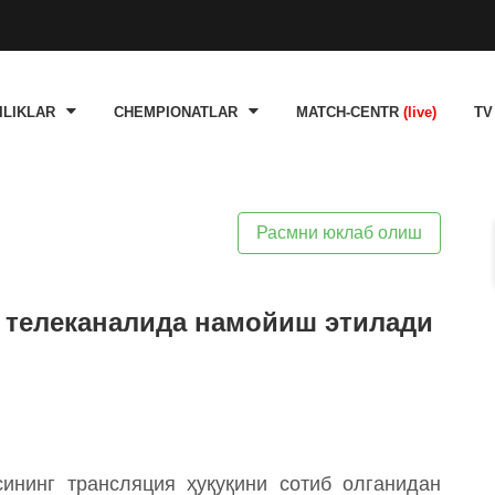
ILIKLAR
CHEMPIONATLAR
MATCH-CENTR
(live)
TV
Расмни юклаб олиш
 телеканалида намойиш этилади
ининг трансляция ҳуқуқини сотиб олганидан