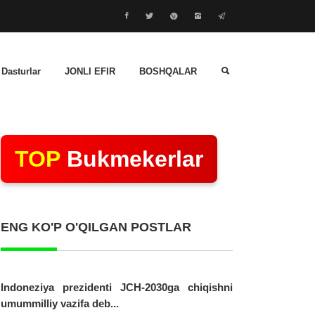
 Dasturlar
JONLI EFIR
BOSHQALAR
TOP
Bukmekerlar
ENG KO'P O'QILGAN POSTLAR
Indoneziya prezidenti JCH-2030ga chiqishni
umummilliy vazifa deb...