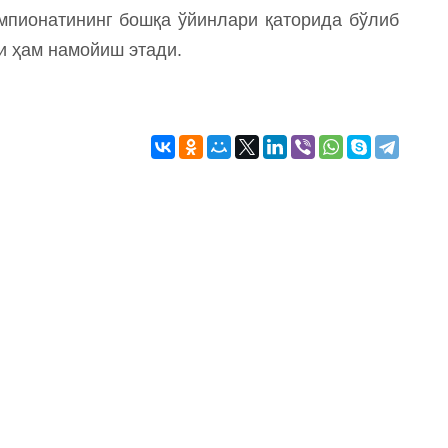
емпионатининг бошқа ўйинлари қаторида бўлиб
ни ҳам намойиш этади.