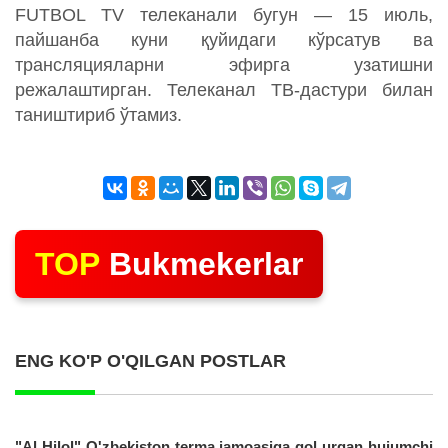
FUTBOL TV телеканали бугун — 15 июль,
пайшанба куни қуйидаги кўрсатув ва
трансляцияларни эфирга узатишни
режалаштирган. Телеканал ТВ-дастури билан
таништириб ўтамиз.
TOP
Bukmekerlar
ENG KO'P O'QILGAN POSTLAR
"Al Hilol" O'zbekiston terma jamoasiga gol urgan hujumchi