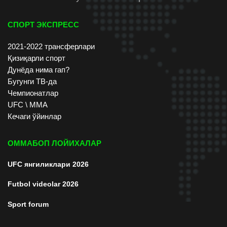
СПОРТ ЭКСПРЕСС
2021-2022 трансферлари
Қизиқарли спорт
Дунёда нима гап?
Бугунги ТВ-да
Чемпионатлар
UFC \ ММА
Кечаги ўйинлар
ОММАБОП ЛОЙИХАЛАР
UFC янгиликлари 2026
Futbol videolar 2026
Sport forum