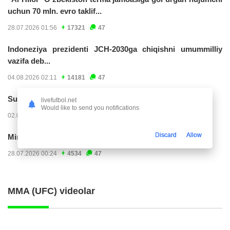
uchun 70 mln. evro taklif...
28.07.2026 01:56
17321
47
Indoneziya prezidenti JCH-2030ga chiqishni umummilliy
vazifa deb...
04.08.2026 02:11
14181
47
Superliga. “Buxoro” - “Lokomotiv”...
livefutbol.net
Would like to send you notifications
02.08.2026 03:08
7135
47
Discard
Allow
Mirko Yyelichich: "Birinchi bo'limni juda yomon...
28.07.2026 00:24
4534
47
MMA (UFC) videolar