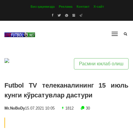
Биз ҳақимизда
Реклама
Контакт
Х-сайт
Расмни юклаб олиш
Futbol TV телеканалининг 15 июль
кунги кўрсатувлар дастури
Mr.NoBoDy
15.07.2021 10:05
1812
30