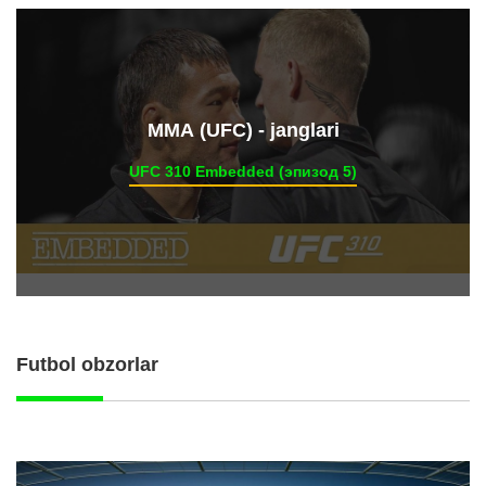
ММА (UFC) - janglari
UFC 310 Embedded (эпизод 5)
Futbol obzorlar