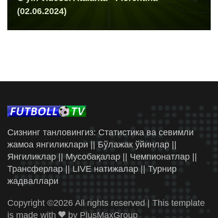
(02.06.2024)
Сизнинг танловингиз: Статистика ва севимли
жамоа янгиликлари || Бўлажак ўйинлар ||
Янгиликлар || Мусобақалар || Чемпионатлар ||
Трансферлар || LIVE натижалар || Турнир
жадваллари
Copyright ©
2026 All rights reserved | This template
is made with
by
PlusMaxGroup