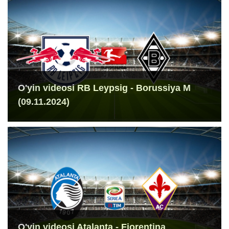
O'yin videosi RB Leypsig - Borussiya M
(09.11.2024)
O'yin videosi Atalanta - Fiorentina