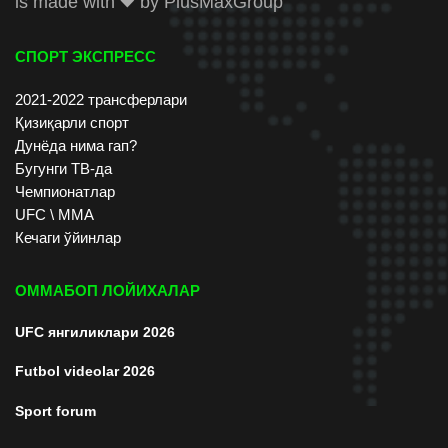
is made with
by
PlusMaxGroup
СПОРТ ЭКСПРЕСС
2021-2022 трансферлари
Қизиқарли спорт
Дунёда нима гап?
Бугунги ТВ-да
Чемпионатлар
UFC \ ММА
Кечаги ўйинлар
ОММАБОП ЛОЙИХАЛАР
UFC янгиликлари 2026
Futbol videolar 2026
Sport forum