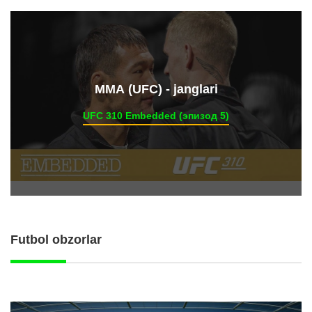
ММА (UFC) - janglari
UFC 310 Embedded (эпизод 5)
Futbol obzorlar