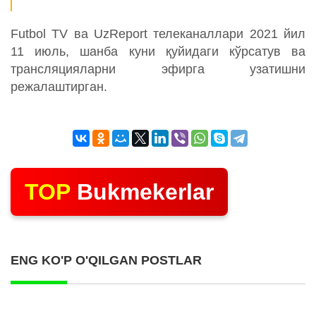
Futbol TV ва UzReport телеканаллари 2021 йил
11 июль, шанба куни қуйидаги кўрсатув ва
трансляцияларни эфирга узатишни
режалаштирган.
TOP
Bukmekerlar
ENG KO'P O'QILGAN POSTLAR