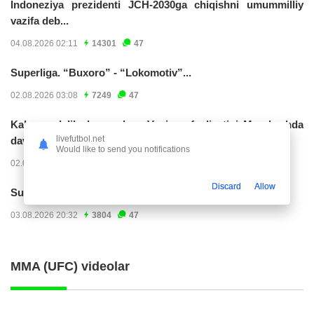
Indoneziya prezidenti JCH-2030ga chiqishni umummilliy
vazifa deb...
04.08.2026 02:11
14301
47
Superliga. “Buxoro” - “Lokomotiv”...
02.08.2026 03:08
7249
47
Kabo-verdelik darvozabon Vozinya faoliyatini Marokashda
livefutbol.net
davom ettirishi...
Would like to send you notifications
02.08.2026 01:08
4005
47
Discard
Allow
Superliga. "Dinamo" – "Neftchi" (matnli...
03.08.2026 20:32
3804
47
MMA (UFC) videolar