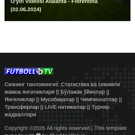
O'yin videosi Atalanta - Fiorentina
(02.06.2024)
Сизнинг танловингиз: Статистика ва севимли
жамоа янгиликлари || Бўлажак ўйинлар ||
Янгиликлар || Мусобақалар || Чемпионатлар ||
Трансферлар || LIVE натижалар || Турнир
жадваллари
Copyright ©
2026 All rights reserved | This template