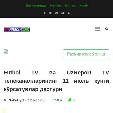
Биз ҳақимизда
Реклама
Контакт
Х-сайт
Расмни юклаб олиш
Futbol TV ва UzReport TV
телеканалларининг 11 июль кунги
кўрсатувлар дастури
Mr.NoBoDy
11.07.2021 12:05
5037
30