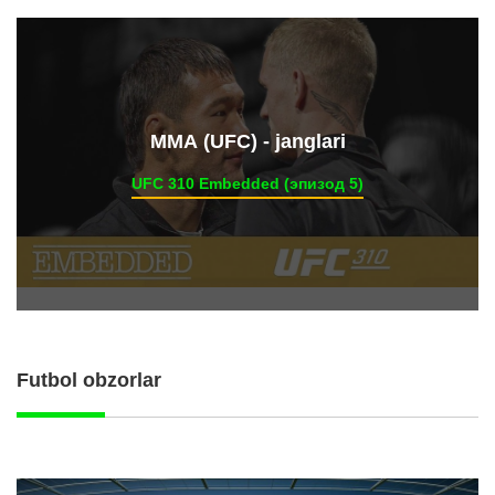
ММА (UFC) - janglari
UFC 310 Embedded (эпизод 5)
Futbol obzorlar