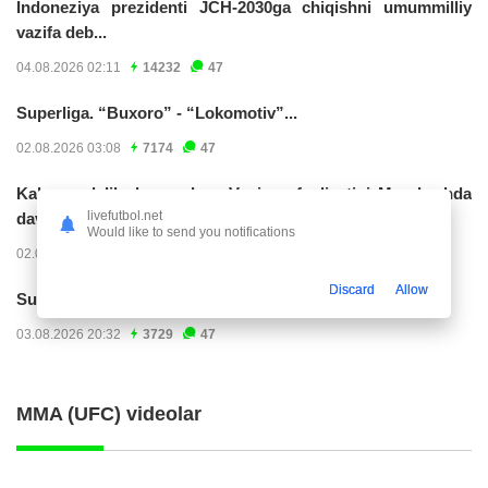
Indoneziya prezidenti JCH-2030ga chiqishni umummilliy
vazifa deb...
04.08.2026 02:11
14232
47
Superliga. “Buxoro” - “Lokomotiv”...
02.08.2026 03:08
7174
47
Kabo-verdelik darvozabon Vozinya faoliyatini Marokashda
livefutbol.net
davom ettirishi...
Would like to send you notifications
02.08.2026 01:08
3912
47
Discard
Allow
Superliga. "Dinamo" – "Neftchi" (matnli...
03.08.2026 20:32
3729
47
MMA (UFC) videolar