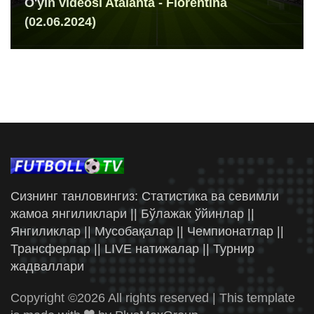
O'yin videosi Atalanta - Fiorentina
(02.06.2024)
Сизнинг танловингиз: Статистика ва севимли
жамоа янгиликлари || Бўлажак ўйинлар ||
Янгиликлар || Мусобақалар || Чемпионатлар ||
Трансферлар || LIVE натижалар || Турнир
жадваллари
Copyright ©
2026 All rights reserved | This template