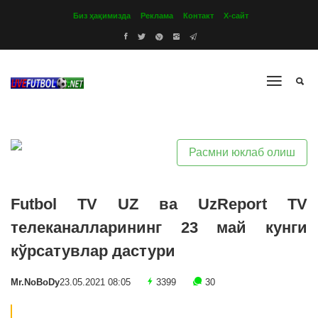
Биз ҳақимизда
Реклама
Контакт
Х-сайт
Расмни юклаб олиш
Futbol TV UZ ва UzReport TV
телеканалларининг 23 май кунги
кўрсатувлар дастури
Mr.NoBoDy
23.05.2021 08:05
3399
30