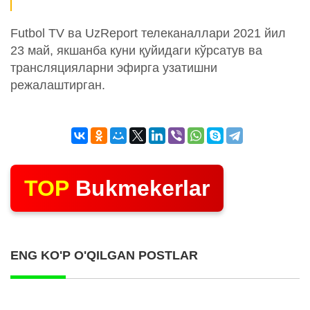
Futbol TV ва UzReport телеканаллари 2021 йил
23 май, якшанба куни қуйидаги кўрсатув ва
трансляцияларни эфирга узатишни
режалаштирган.
TOP
Bukmekerlar
ENG KO'P O'QILGAN POSTLAR