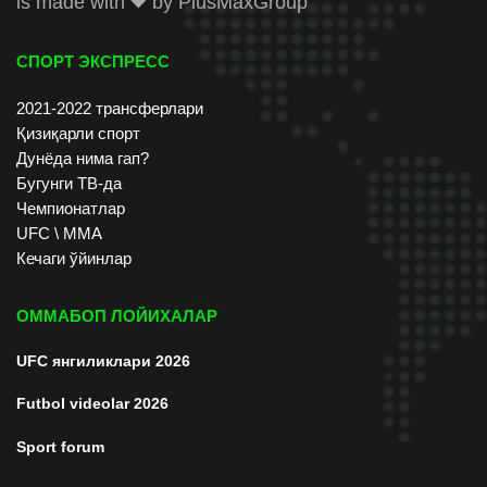
is made with
by
PlusMaxGroup
СПОРТ ЭКСПРЕСС
2021-2022 трансферлари
Қизиқарли спорт
Дунёда нима гап?
Бугунги ТВ-да
Чемпионатлар
UFC \ ММА
Кечаги ўйинлар
ОММАБОП ЛОЙИХАЛАР
UFC янгиликлари 2026
Futbol videolar 2026
Sport forum