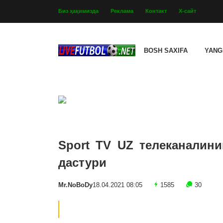
Биз ҳақимизда
Реклама
Контакт
Х-сайт
BOSH SAXIFA
YANG
Sport TV UZ телеканалини
дастури
Mr.NoBoDy
18.04.2021 08:05
1585
30