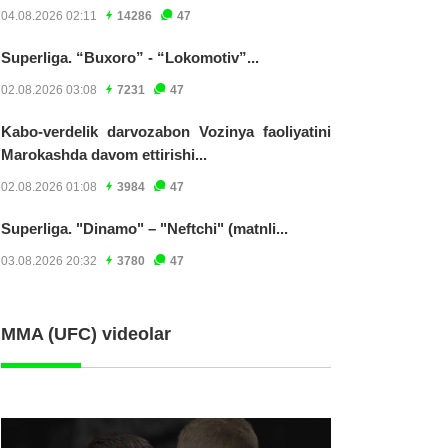
04.08.2026 02:11
14286
47
Superliga. “Buxoro” - “Lokomotiv”...
02.08.2026 03:08
7231
47
Kabo-verdelik darvozabon Vozinya faoliyatini
Marokashda davom ettirishi...
02.08.2026 01:08
3984
47
Superliga. "Dinamo" – "Neftchi" (matnli...
03.08.2026 20:32
3780
47
MMA (UFC) videolar