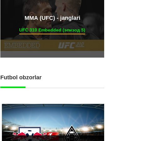
ММА (UFC) - janglari
UFC 310 Embedded (эпизод 5)
Futbol obzorlar