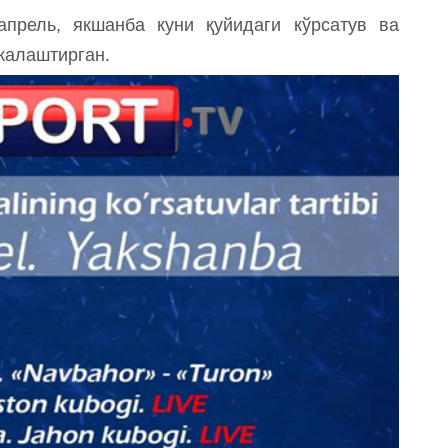
прель, якшанба куни қуйидаги кўрсатув ва
жалаштирган.