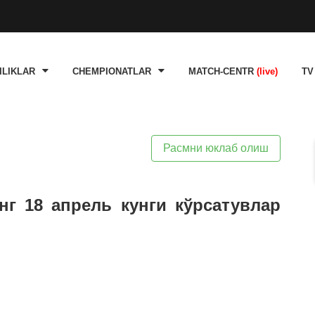
ILIKLAR
CHEMPIONATLAR
MATCH-CENTR
(live)
TV
Расмни юклаб олиш
нг 18 апрель кунги кўрсатувлар