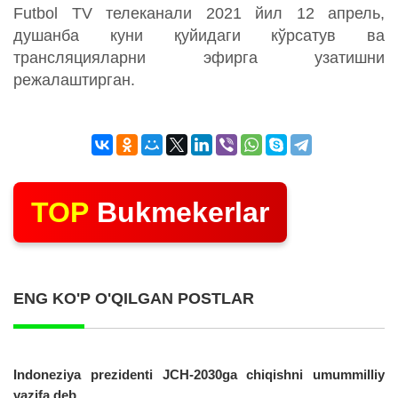
Futbol TV телеканали 2021 йил 12 апрель,
душанба куни қуйидаги кўрсатув ва
трансляцияларни эфирга узатишни
режалаштирган.
TOP
Bukmekerlar
ENG KO'P O'QILGAN POSTLAR
Indoneziya prezidenti JCH-2030ga chiqishni umummilliy
vazifa deb...