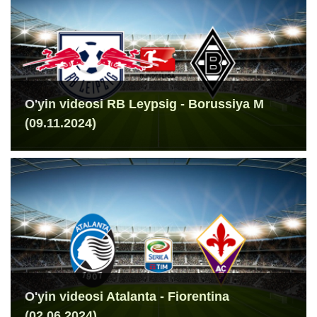
O'yin videosi RB Leypsig - Borussiya M
(09.11.2024)
O'yin videosi Atalanta - Fiorentina
(02.06.2024)