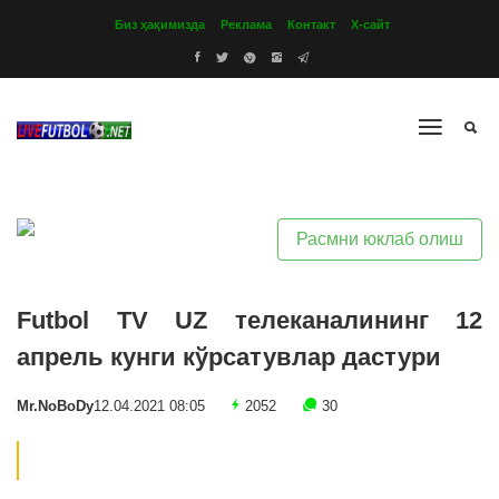
Биз ҳақимизда
Реклама
Контакт
Х-сайт
Расмни юклаб олиш
Futbol TV UZ телеканалининг 12
апрель кунги кўрсатувлар дастури
Mr.NoBoDy
12.04.2021 08:05
2052
30