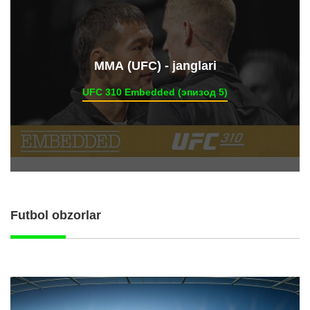
ММА (UFC) - janglari
UFC 310 Embedded (эпизод 5)
Futbol obzorlar