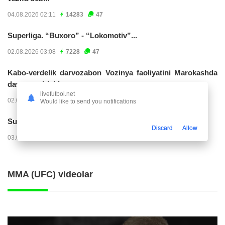
04.08.2026 02:11
14283
47
Superliga. “Buxoro” - “Lokomotiv”...
02.08.2026 03:08
7228
47
Kabo-verdelik darvozabon Vozinya faoliyatini Marokashda
davom ettirishi...
livefutbol.net
02.08.2026 01:08
3972
47
Would like to send you notifications
Superliga. "Dinamo" – "Neftchi" (matnli...
Discard
Allow
03.08.2026 20:32
3774
47
MMA (UFC) videolar