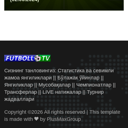
Сизнинг танловингиз: Статистика ва севимли
жамоа янгиликлари || Бўлажак ўйинлар ||
Янгиликлар || Мусобақалар || Чемпионатлар ||
Трансферлар || LIVE натижалар || Турнир
жадваллари
Copyright ©
2026 All rights reserved | This template
is made with
by
PlusMaxGroup