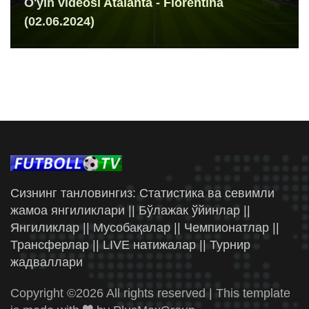
O'yin videosi Atalanta - Fiorentina
(02.06.2024)
Сизнинг танловингиз: Статистика ва севимли
жамоа янгиликлари || Бўлажак ўйинлар ||
Янгиликлар || Мусобақалар || Чемпионатлар ||
Трансферлар || LIVE натижалар || Турнир
жадваллари
Copyright ©
2026 All rights reserved | This template