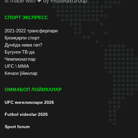
is made with
by
PlusMaxGroup
СПОРТ ЭКСПРЕСС
2021-2022 трансферлари
Қизиқарли спорт
Дунёда нима гап?
Бугунги ТВ-да
Чемпионатлар
UFC \ ММА
Кечаги ўйинлар
ОММАБОП ЛОЙИХАЛАР
UFC янгиликлари 2026
Futbol videolar 2026
Sport forum