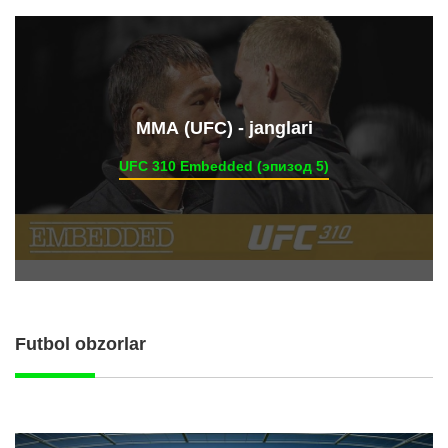
ММА (UFC) - janglari
UFC 310 Embedded (эпизод 5)
Futbol obzorlar