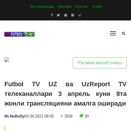
Биз ҳақимизда
Реклама
Контакт
Х-сайт
Расмни юклаб олиш
Futbol TV UZ ва UzReport TV
телеканаллари 3 апрель куни 8та
жонли трансляцияни амалга оширади
Mr.NoBoDy
03.04.2021 08:05
3558
30