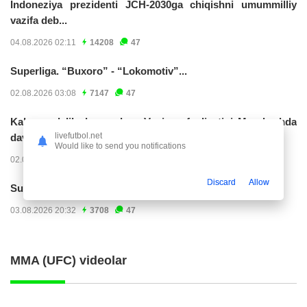
Indoneziya prezidenti JCH-2030ga chiqishni umummilliy
vazifa deb...
04.08.2026 02:11
14208
47
Superliga. “Buxoro” - “Lokomotiv”...
02.08.2026 03:08
7147
47
Kabo-verdelik darvozabon Vozinya faoliyatini Marokashda
livefutbol.net
davom ettirishi...
Would like to send you notifications
02.08.2026 01:08
3891
47
Discard
Allow
Superliga. "Dinamo" – "Neftchi" (matnli...
03.08.2026 20:32
3708
47
MMA (UFC) videolar