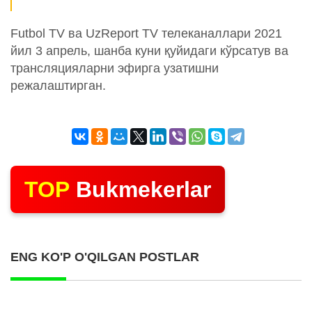
Futbol TV ва UzReport TV телеканаллари 2021
йил 3 апрель, шанба куни қуйидаги кўрсатув ва
трансляцияларни эфирга узатишни
режалаштирган.
TOP
Bukmekerlar
ENG KO'P O'QILGAN POSTLAR