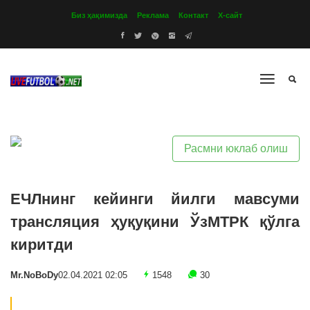
Биз ҳақимизда
Реклама
Контакт
Х-сайт
Расмни юклаб олиш
ЕЧЛнинг кейинги йилги мавсуми
трансляция ҳуқуқини ЎзМТРК қўлга
киритди
Mr.NoBoDy
02.04.2021 02:05
1548
30