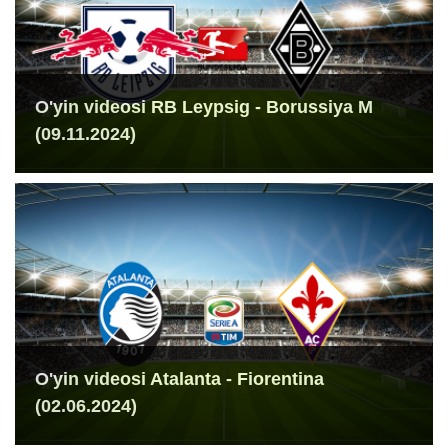
O'yin videosi RB Leypsig - Borussiya M
(09.11.2024)
O'yin videosi Atalanta - Fiorentina
(02.06.2024)