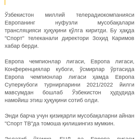
Ўзбекистон миллий телерадиокомпанияси
Европанинг нуфузли мусобақалари
трансляцияси ҳуқуқини қўлга киритди. Бу ҳақда
"Спорт" телеканали директори Зоҳид Каримов
хабар берди.
Европа чемпионлар лигаси, Европа лигаси,
Конференциялар кубоги, ўсмирлар ўртасида
Европа чемпионлар лигаси ҳамда Европа
Суперкубоги турнирларини 2021/2022 йилги
мавсумдан бошлаб Ўзбекистон ҳудудида
намойиш этиш ҳуқуқини сотиб олди.
Энди барча учун қизиқарли мусобақаларни айнан
"Спорт ТВ"да томоша қилишингиз мумкин.