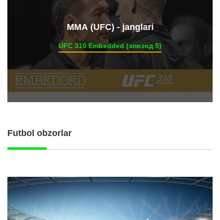
ММА (UFC) - janglari
UFC 310 Embedded (эпизод 5)
Futbol obzorlar