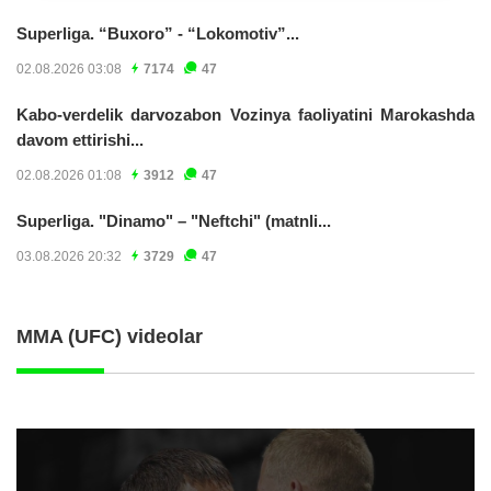
Superliga. “Buxoro” - “Lokomotiv”...
02.08.2026 03:08
7174
47
Kabo-verdelik darvozabon Vozinya faoliyatini Marokashda
davom ettirishi...
02.08.2026 01:08
3912
47
Superliga. "Dinamo" – "Neftchi" (matnli...
03.08.2026 20:32
3729
47
MMA (UFC) videolar