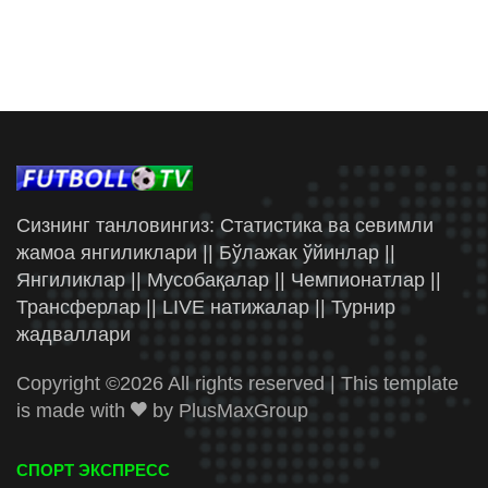
Сизнинг танловингиз: Статистика ва севимли
жамоа янгиликлари || Бўлажак ўйинлар ||
Янгиликлар || Мусобақалар || Чемпионатлар ||
Трансферлар || LIVE натижалар || Турнир
жадваллари
Copyright ©
2026 All rights reserved | This template
is made with
by
PlusMaxGroup
СПОРТ ЭКСПРЕСС