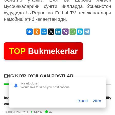
Эслатиб ўтамиз, ЕЧЛ ва Европа лигаси
мусобақаларини сўнгги йилларда Ўзбекистон
ҳудудида UzReport ва Futbol TV телеканаллари
намойиш этиб келаётган эди.
TOP
Bukmekerlar
ENG KO'P O'QILGAN POSTLAR
livefutbol.net
Would like to send you notifications
Indoneziya prezidenti JCH-2030ga chiqishni umummilliy
Discard
Allow
vazifa deb...
04.08.2026 02:11
14232
47