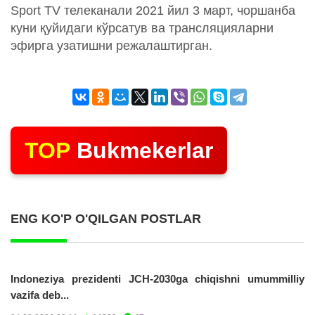
Sport TV телеканали 2021 йил 3 март, чоршанба
куни қуйидаги кўрсатув ва трансляцияларни
эфирга узатишни режалаштирган.
TOP
Bukmekerlar
ENG KO'P O'QILGAN POSTLAR
Indoneziya prezidenti JCH-2030ga chiqishni umummilliy
vazifa deb...