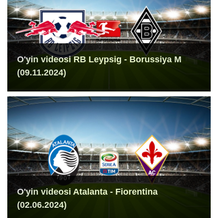
O'yin videosi RB Leypsig - Borussiya M
(09.11.2024)
O'yin videosi Atalanta - Fiorentina
(02.06.2024)