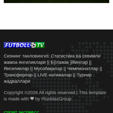
Сизнинг танловингиз: Статистика ва севимли
жамоа янгиликлари || Бўлажак ўйинлар ||
Янгиликлар || Мусобақалар || Чемпионатлар ||
Трансферлар || LIVE натижалар || Турнир
жадваллари
Copyright ©
2026 All rights reserved | This template
is made with
by
PlusMaxGroup
СПОРТ ЭКСПРЕСС