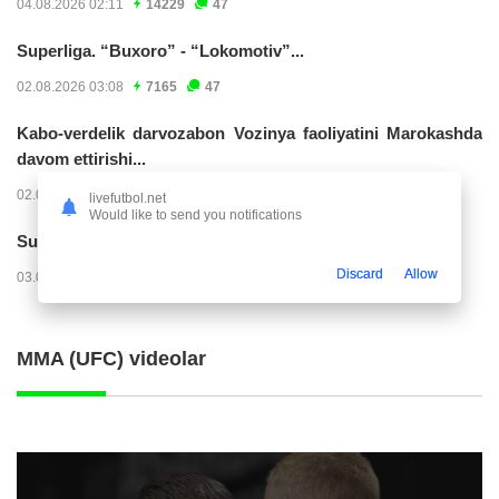
04.08.2026 02:11
14229
47
Superliga. “Buxoro” - “Lokomotiv”...
02.08.2026 03:08
7165
47
Kabo-verdelik darvozabon Vozinya faoliyatini Marokashda
davom ettirishi...
02.08.2026 01:08
3912
47
livefutbol.net
Would like to send you notifications
Superliga. "Dinamo" – "Neftchi" (matnli...
Discard
Allow
03.08.2026 20:32
3729
47
MMA (UFC) videolar