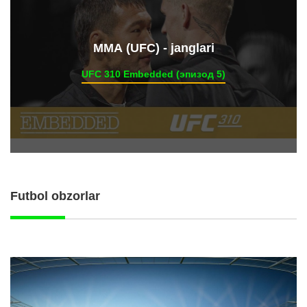
ММА (UFC) - janglari
UFC 310 Embedded (эпизод 5)
Futbol obzorlar