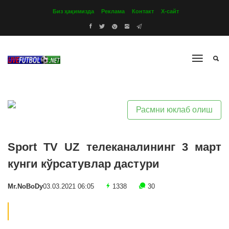
Биз ҳақимизда
Реклама
Контакт
Х-сайт
Расмни юклаб олиш
Sport TV UZ телеканалининг 3 март
кунги кўрсатувлар дастури
Mr.NoBoDy
03.03.2021 06:05
1338
30