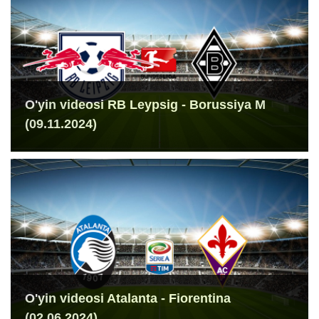
O'yin videosi RB Leypsig - Borussiya M
(09.11.2024)
O'yin videosi Atalanta - Fiorentina
(02.06.2024)