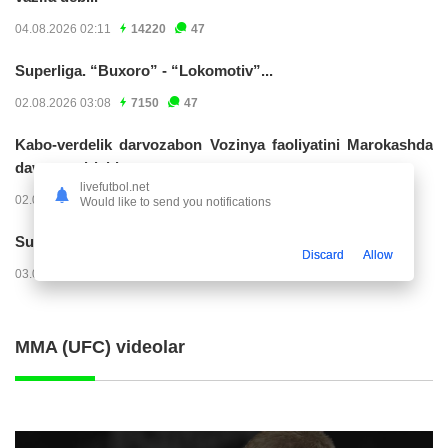
04.08.2026 02:11
14220
47
Superliga. “Buxoro” - “Lokomotiv”...
02.08.2026 03:08
7150
47
Kabo-verdelik darvozabon Vozinya faoliyatini Marokashda
davom ettirishi...
livefutbol.net
02.08.2026 01:08
3897
47
Would like to send you notifications
Superliga. "Dinamo" – "Neftchi" (matnli...
Discard
Allow
03.08.2026 20:32
3714
47
MMA (UFC) videolar