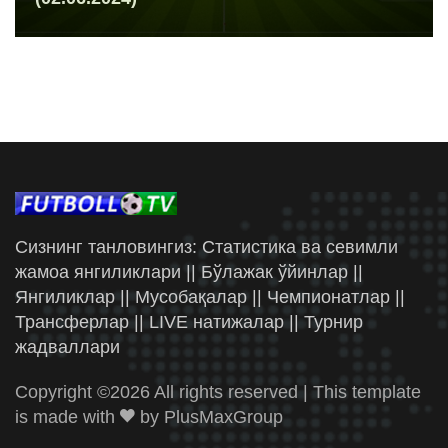
Сизнинг танловингиз: Статистика ва севимли
жамоа янгиликлари || Бўлажак ўйинлар ||
Янгиликлар || Мусобақалар || Чемпионатлар ||
Трансферлар || LIVE натижалар || Турнир
жадваллари
Copyright ©
2026 All rights reserved | This template
is made with
by
PlusMaxGroup