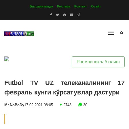
Биз ҳақимизда
Реклама
Контакт
Х-сайт
Расмни юклаб олиш
Futbol TV UZ телеканалининг 17
февраль кунги кўрсатувлар дастури
Mr.NoBoDy
17.02.2021 08:05
2748
30