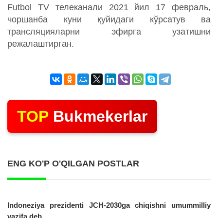
Futbol TV телеканали 2021 йил 17 февраль,
чоршанба куни қуйидаги кўрсатув ва
трансляцияларни эфирга узатишни
режалаштирган.
TOP
Bukmekerlar
ENG KO'P O'QILGAN POSTLAR
Indoneziya prezidenti JCH-2030ga chiqishni umummilliy
vazifa deb...