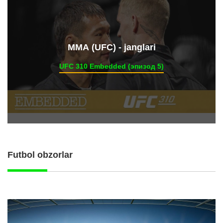
ММА (UFC) - janglari
UFC 310 Embedded (эпизод 5)
Futbol obzorlar