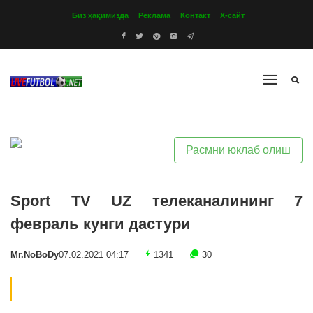
Биз ҳақимизда
Реклама
Контакт
Х-сайт
Расмни юклаб олиш
Sport TV UZ телеканалининг 7
февраль кунги дастури
Mr.NoBoDy
07.02.2021 04:17
1341
30