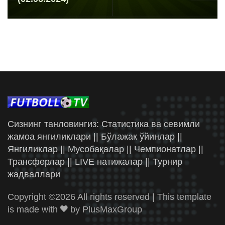
Сизнинг танловингиз: Статистика ва севимли
жамоа янгиликлари || Бўлажак ўйинлар ||
Янгиликлар || Мусобақалар || Чемпионатлар ||
Трансферлар || LIVE натижалар || Турнир
жадваллари
Copyright ©
2026 All rights reserved | This template
is made with
by
PlusMaxGroup