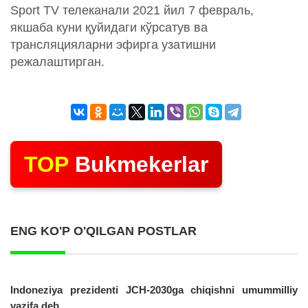
Sport TV телеканали 2021 йил 7 февраль,
якшаба куни қуйидаги кўрсатув ва
трансляцияларни эфирга узатишни
режалаштирган.
TOP
Bukmekerlar
ENG KO'P O'QILGAN POSTLAR
Indoneziya prezidenti JCH-2030ga chiqishni umummilliy
vazifa deb...