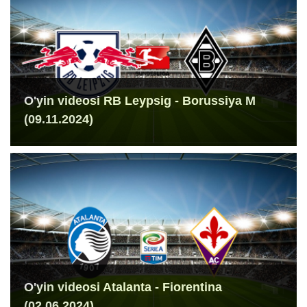
O'yin videosi RB Leypsig - Borussiya M
(09.11.2024)
O'yin videosi Atalanta - Fiorentina
(02.06.2024)