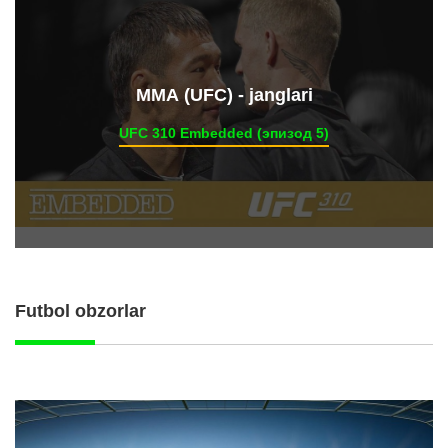
ММА (UFC) - janglari
UFC 310 Embedded (эпизод 5)
Futbol obzorlar