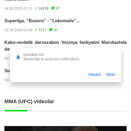
04.08.2026 02:11
14238
47
Superliga. “Buxoro” - “Lokomotiv”...
02.08.2026 03:08
7177
47
Kabo-verdelik darvozabon Vozinya faoliyatini Marokashda
davom ettirishi...
livefutbol.net
02.08.2026 01:08
3915
47
Would like to send you notifications
Superliga. "Dinamo" – "Neftchi" (matnli...
Discard
Allow
03.08.2026 20:32
3729
47
MMA (UFC) videolar