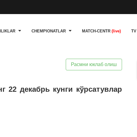
ILIKLAR
CHEMPIONATLAR
MATCH-CENTR
(live)
TV
Расмни юклаб олиш
нг 22 декабрь кунги кўрсатувлар