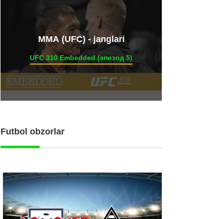
ММА (UFC) - janglari
UFC 310 Embedded (эпизод 5)
Futbol obzorlar