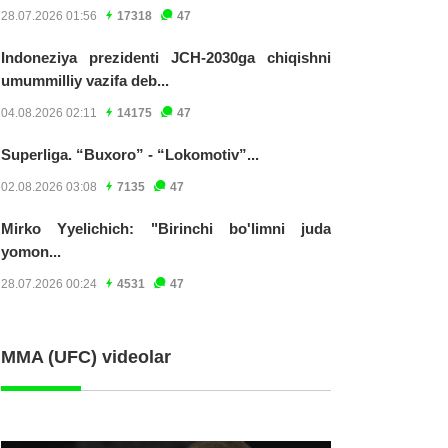
28.07.2026 01:56
17318
47
Indoneziya prezidenti JCH-2030ga chiqishni
umummilliy vazifa deb...
04.08.2026 02:11
14175
47
Superliga. “Buxoro” - “Lokomotiv”...
02.08.2026 03:08
7135
47
Mirko Yyelichich: "Birinchi bo'limni juda
yomon...
28.07.2026 00:24
4531
47
MMA (UFC) videolar