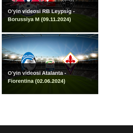
O'yin videosi RB Leypsig -
Borussiya M (09.11.2024)
O'yin videosi Atalanta -
Fiorentina (02.06.2024)