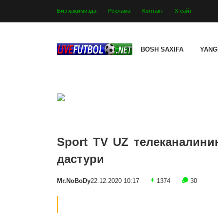
Биз ҳақимизда
Реклама
Контакт
Х-сайт
BOSH SAXIFA
YANG
Sport TV UZ телеканалини
дастури
Mr.NoBoDy
22.12.2020 10:17
1374
30