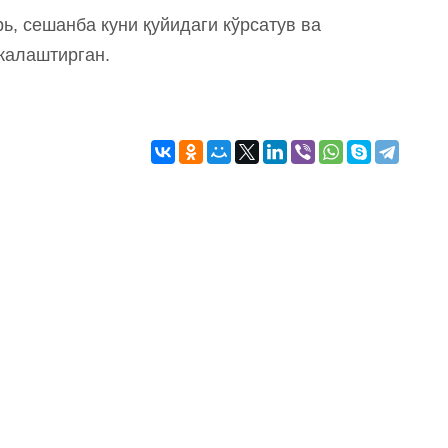
ь, сешанба куни қуйидаги кўрсатув ва
жалаштирган.