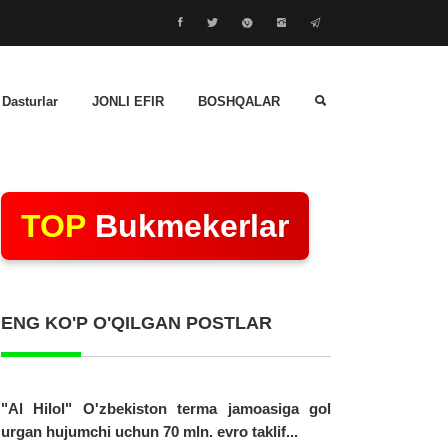
 Dasturlar
JONLI EFIR
BOSHQALAR
TOP
Bukmekerlar
ENG KO'P O'QILGAN POSTLAR
"Al Hilol" O'zbekiston terma jamoasiga gol
urgan hujumchi uchun 70 mln. evro taklif...