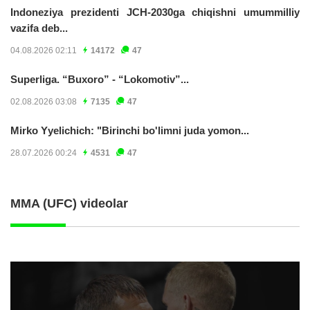
Indoneziya prezidenti JCH-2030ga chiqishni umummilliy
vazifa deb...
04.08.2026 02:11
14172
47
Superliga. “Buxoro” - “Lokomotiv”...
02.08.2026 03:08
7135
47
Mirko Yyelichich: "Birinchi bo'limni juda yomon...
28.07.2026 00:24
4531
47
MMA (UFC) videolar