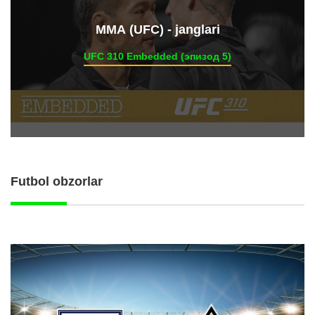
ММА (UFC) - janglari
UFC 310 Embedded (эпизод 5)
Futbol obzorlar