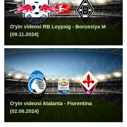
O'yin videosi RB Leypsig - Borussiya M
(09.11.2024)
O'yin videosi Atalanta - Fiorentina
(02.06.2024)