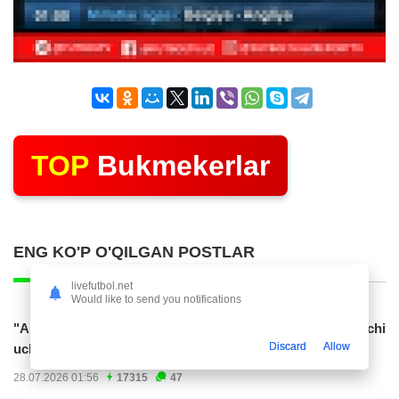
TOP
Bukmekerlar
ENG KO'P O'QILGAN POSTLAR
livefutbol.net
Would like to send you notifications
"Al Hilol" O'zbekiston terma jamoasiga gol urgan hujumchi
Discard
Allow
uchun 70 mln. evro taklif...
28.07.2026 01:56
17315
47