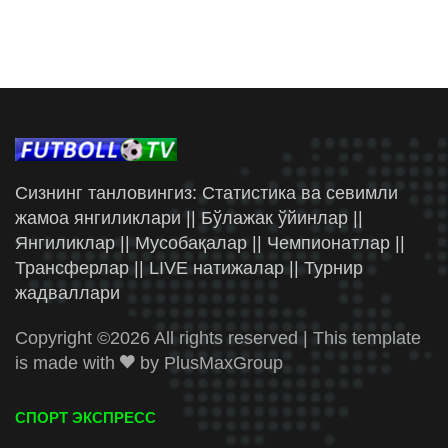
Сизнинг танловингиз: Статистика ва севимли
жамоа янгиликлари || Бўлажак ўйинлар ||
Янгиликлар || Мусобақалар || Чемпионатлар ||
Трансферлар || LIVE натижалар || Турнир
жадваллари
Copyright ©
2026 All rights reserved | This template
is made with
by
PlusMaxGroup
СПОРТ ЭКСПРЕСС