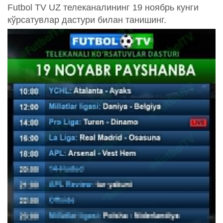
Futbol TV UZ телеканалининг 19 ноябрь кунги
кўрсатувлар дастури билан танишинг.