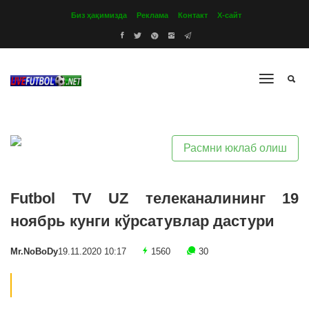
Биз ҳақимизда
Реклама
Контакт
Х-сайт
Расмни юклаб олиш
Futbol TV UZ телеканалининг 19
ноябрь кунги кўрсатувлар дастури
Mr.NoBoDy
19.11.2020 10:17
1560
30