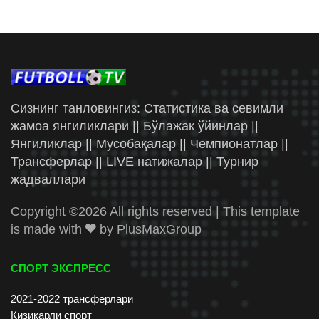
Сизнинг танловингиз: Статистика ва севимли
жамоа янгиликлари || Бўлажак ўйинлар ||
Янгиликлар || Мусобақалар || Чемпионатлар ||
Трансферлар || LIVE натижалар || Турнир
жадваллари
Copyright ©
2026 All rights reserved | This template
is made with
by
PlusMaxGroup
СПОРТ ЭКСПРЕСС
2021-2022 трансферлари
Қизиқарли спорт