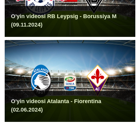
O'yin videosi RB Leypsig - Borussiya M
(09.11.2024)
O'yin videosi Atalanta - Fiorentina
(02.06.2024)