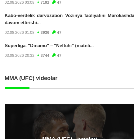
02.08.2026 03:08
7192
47
Kabo-verdelik darvozabon Vozinya faoliyatini Marokashda
davom ettirishi...
02.08.2026 01:08
3936
47
Superliga. "Dinamo" – "Neftchi" (matnli...
03.08.2026 20:32
3744
47
MMA (UFC) videolar