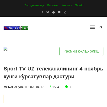
Биз ҳақимизда
Реклама
Контакт
Х-сайт
Расмни юклаб олиш
Sport TV UZ телеканалининг 4 ноябрь
кунги кўрсатувлар дастури
Mr.NoBoDy
04.11.2020 04:17
1554
30