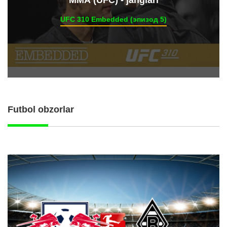
ММА (UFC) - janglari
UFC 310 Embedded (эпизод 5)
Futbol obzorlar