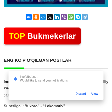
TOP
Bukmekerlar
ENG KO'P O'QILGAN POSTLAR
livefutbol.net
Would like to send you notifications
Indoneziya prezidenti JCH-2030ga chiqishni umummilliy
vazifa deb...
Discard
Allow
04.08.2026 02:11
14256
47
Superliga. “Buxoro” - “Lokomotiv”...