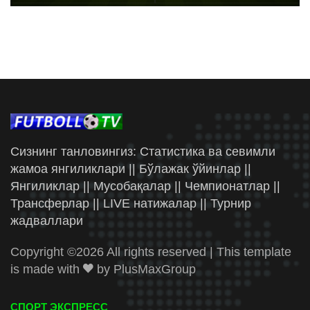
Сизнинг танловингиз: Статистика ва севимли
жамоа янгиликлари || Бўлажак ўйинлар ||
Янгиликлар || Мусобақалар || Чемпионатлар ||
Трансферлар || LIVE натижалар || Турнир
жадваллари
Copyright ©
2026 All rights reserved | This template
is made with
by
PlusMaxGroup
СПОРТ ЭКСПРЕСС