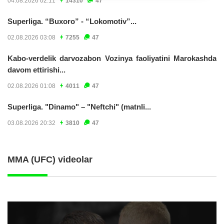
04.08.2026 02:11
14310
47
Superliga. “Buxoro” - “Lokomotiv”...
02.08.2026 03:08
7255
47
Kabo-verdelik darvozabon Vozinya faoliyatini Marokashda
davom ettirishi...
02.08.2026 01:08
4011
47
Superliga. "Dinamo" – "Neftchi" (matnli...
03.08.2026 20:32
3810
47
MMA (UFC) videolar