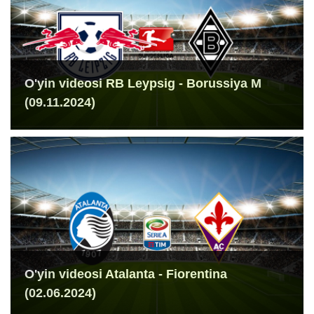
O'yin videosi RB Leypsig - Borussiya M
(09.11.2024)
O'yin videosi Atalanta - Fiorentina
(02.06.2024)