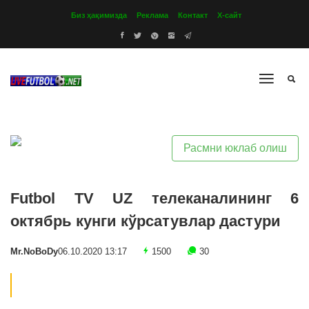
Биз ҳақимизда
Реклама
Контакт
Х-сайт
Расмни юклаб олиш
Futbol TV UZ телеканалининг 6
октябрь кунги кўрсатувлар дастури
Mr.NoBoDy
06.10.2020 13:17
1500
30