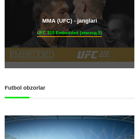
ММА (UFC) - janglari
UFC 310 Embedded (эпизод 5)
Futbol obzorlar