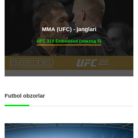
ММА (UFC) - janglari
UFC 310 Embedded (эпизод 5)
Futbol obzorlar