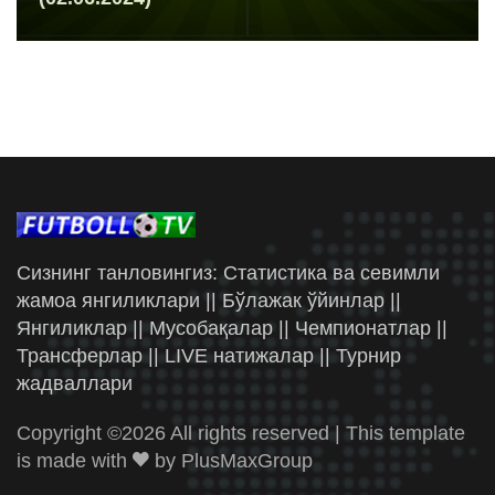
Сизнинг танловингиз: Статистика ва севимли
жамоа янгиликлари || Бўлажак ўйинлар ||
Янгиликлар || Мусобақалар || Чемпионатлар ||
Трансферлар || LIVE натижалар || Турнир
жадваллари
Copyright ©
2026 All rights reserved | This template
is made with
by
PlusMaxGroup