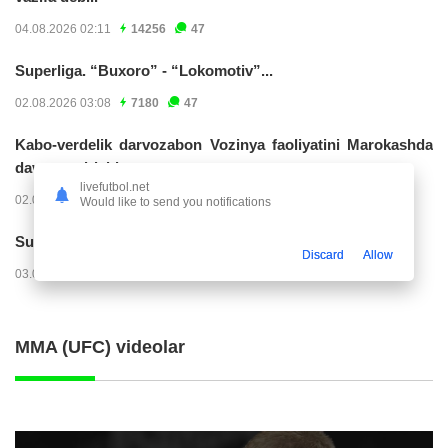
04.08.2026 02:11
14256
47
Superliga. “Buxoro” - “Lokomotiv”...
02.08.2026 03:08
7180
47
Kabo-verdelik darvozabon Vozinya faoliyatini Marokashda
davom ettirishi...
livefutbol.net
02.08.2026 01:08
3927
47
Would like to send you notifications
Superliga. "Dinamo" – "Neftchi" (matnli...
Discard
Allow
03.08.2026 20:32
3741
47
MMA (UFC) videolar