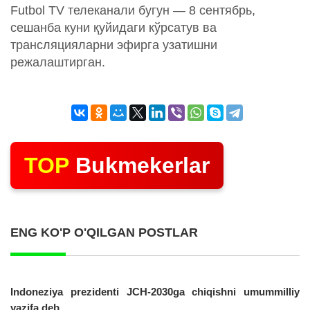
Futbol TV телеканали бугун — 8 сентябрь,
сешанба куни қуйидаги кўрсатув ва
трансляцияларни эфирга узатишни
режалаштирган.
TOP
Bukmekerlar
ENG KO'P O'QILGAN POSTLAR
Indoneziya prezidenti JCH-2030ga chiqishni umummilliy
vazifa deb...