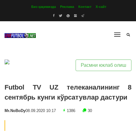
Биз ҳақимизда
Реклама
Контакт
Х-сайт
Расмни юклаб олиш
Futbol TV UZ телеканалининг 8
сентябрь кунги кўрсатувлар дастури
Mr.NoBoDy
08.09.2020 10:17
1386
30