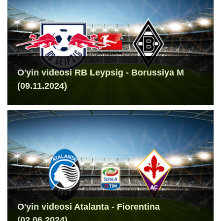
O'yin videosi RB Leypsig - Borussiya M
(09.11.2024)
O'yin videosi Atalanta - Fiorentina
(02.06.2024)