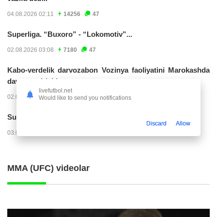
04.08.2026 02:11
14256
47
Superliga. “Buxoro” - “Lokomotiv”...
02.08.2026 03:08
7180
47
Kabo-verdelik darvozabon Vozinya faoliyatini Marokashda
davom ettirishi...
livefutbol.net
02.08.2026 01:08
3930
47
Would like to send you notifications
Superliga. "Dinamo" – "Neftchi" (matnli...
Discard
Allow
03.08.2026 20:32
3744
47
MMA (UFC) videolar