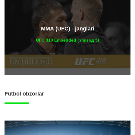
ММА (UFC) - janglari
UFC 310 Embedded (эпизод 5)
Futbol obzorlar