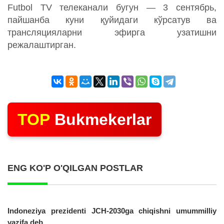
Futbol TV телеканали бугун — 3 сентябрь,
пайшанба куни қуйидаги кўрсатув ва
трансляцияларни эфирга узатишни
режалаштирган.
TOP
Bukmekerlar
ENG KO'P O'QILGAN POSTLAR
Indoneziya prezidenti JCH-2030ga chiqishni umummilliy
vazifa deb...