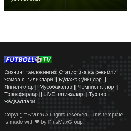
Сизнинг танловингиз: Статистика ва севимли
жамоа янгиликлари || Бўлажак ўйинлар ||
Янгиликлар || Мусобақалар || Чемпионатлар ||
Трансферлар || LIVE натижалар || Турнир
жадваллари
Copyright ©
2026 All rights reserved | This template
is made with
by
PlusMaxGroup