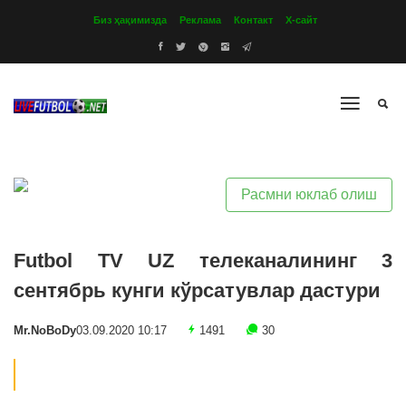
Биз ҳақимизда
Реклама
Контакт
Х-сайт
Расмни юклаб олиш
Futbol TV UZ телеканалининг 3
сентябрь кунги кўрсатувлар дастури
Mr.NoBoDy
03.09.2020 10:17
1491
30