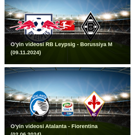
O'yin videosi RB Leypsig - Borussiya M
(09.11.2024)
O'yin videosi Atalanta - Fiorentina
(02.06.2024)