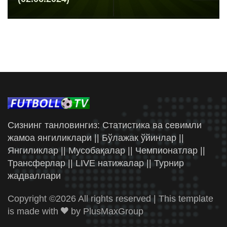
Сизнинг танловингиз: Статистика ва севимли
жамоа янгиликлари || Бўлажак ўйинлар ||
Янгиликлар || Мусобақалар || Чемпионатлар ||
Трансферлар || LIVE натижалар || Турнир
жадваллари
Copyright ©
2026 All rights reserved | This template
is made with
by
PlusMaxGroup