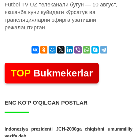
Futbol TV UZ телеканали бугун — 10 август,
якшанба куни қуйидаги кўрсатув ва
трансляцияларни эфирга узатишни
режалаштирган.
TOP
Bukmekerlar
ENG KO'P O'QILGAN POSTLAR
Indoneziya prezidenti JCH-2030ga chiqishni umummilliy
vazifa deb...