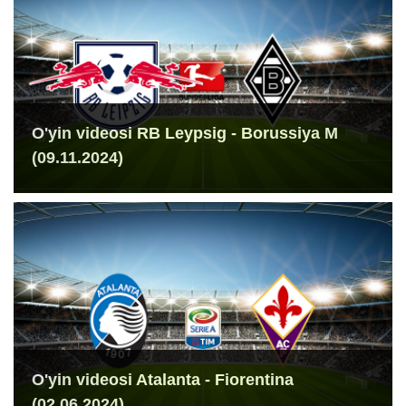
O'yin videosi RB Leypsig - Borussiya M
(09.11.2024)
O'yin videosi Atalanta - Fiorentina
(02.06.2024)