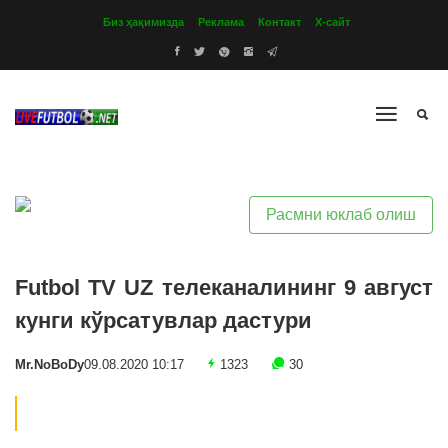
Биз ҳақимизда
Реклама
Контакт
Х-сайт
Расмни юклаб олиш
Futbol TV UZ телеканалининг 9 август
кунги кўрсатувлар дастури
Mr.NoBoDy
09.08.2020 10:17
1323
30