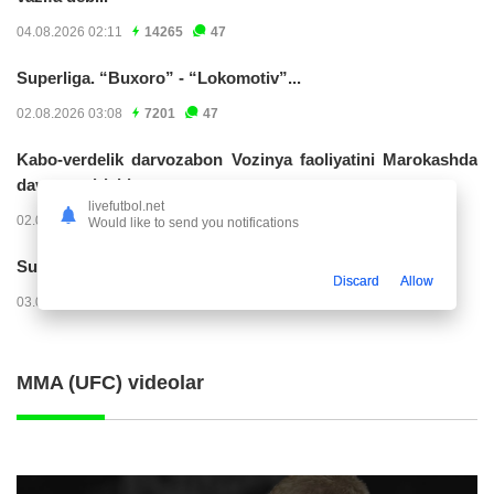
04.08.2026 02:11
14265
47
Superliga. “Buxoro” - “Lokomotiv”...
02.08.2026 03:08
7201
47
Kabo-verdelik darvozabon Vozinya faoliyatini Marokashda
davom ettirishi...
livefutbol.net
02.08.2026 01:08
3948
47
Would like to send you notifications
Superliga. "Dinamo" – "Neftchi" (matnli...
Discard
Allow
03.08.2026 20:32
3750
47
MMA (UFC) videolar