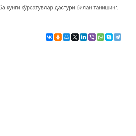
ба кунги кўрсатувлар дастури билан танишинг.