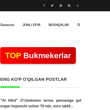
 Dasturlar
JONLI EFIR
BOSHQALAR
TOP
Bukmekerlar
ENG KO'P O'QILGAN POSTLAR
"Al Hilol" O'zbekiston terma jamoasiga gol
urgan hujumchi uchun 70 mln. evro taklif...