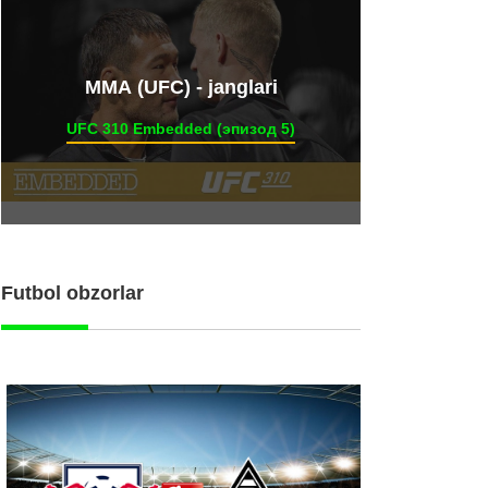
ММА (UFC) - janglari
UFC 310 Embedded (эпизод 5)
Futbol obzorlar