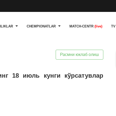
ILIKLAR
CHEMPIONATLAR
MATCH-CENTR
(live)
TV
Расмни юклаб олиш
инг 18 июль кунги кўрсатувлар