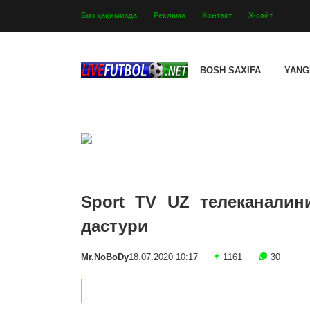
Биз ҳақимизда
Реклама
Контакт
Х-сайт
BOSH SAXIFA
YANG
Sport TV UZ телеканалин
дастури
Mr.NoBoDy
18.07.2020 10:17
1161
30