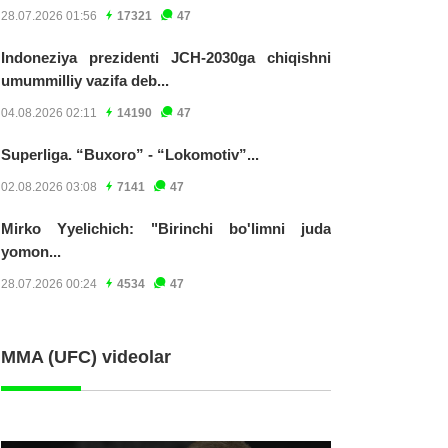
28.07.2026 01:56
17321
47
Indoneziya prezidenti JCH-2030ga chiqishni
umummilliy vazifa deb...
04.08.2026 02:11
14190
47
Superliga. “Buxoro” - “Lokomotiv”...
02.08.2026 03:08
7141
47
Mirko Yyelichich: "Birinchi bo'limni juda
yomon...
28.07.2026 00:24
4534
47
MMA (UFC) videolar