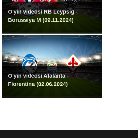
O'yin videosi RB Leypsig -
Borussiya M (09.11.2024)
O'yin videosi Atalanta -
Fiorentina (02.06.2024)