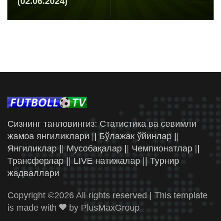
(02.06.2024)
Сизнинг танловингиз: Статистика ва севимли
жамоа янгиликлари || Бўлажак ўйинлар ||
Янгиликлар || Мусобақалар || Чемпионатлар ||
Трансферлар || LIVE натижалар || Турнир
жадваллари
Copyright ©
2026 All rights reserved | This template
is made with
by
PlusMaxGroup