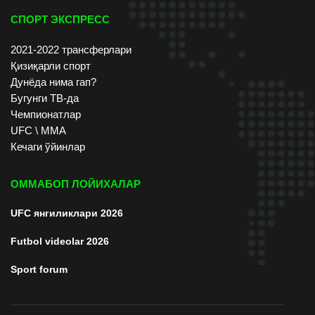
СПОРТ ЭКСПРЕСС
2021-2022 трансферлари
Қизиқарли спорт
Дунёда нима гап?
Бугунги ТВ-да
Чемпионатлар
UFC \ ММА
Кечаги ўйинлар
ОММАБОП ЛОЙИХАЛАР
UFC янгиликлари 2026
Futbol videolar 2026
Sport forum