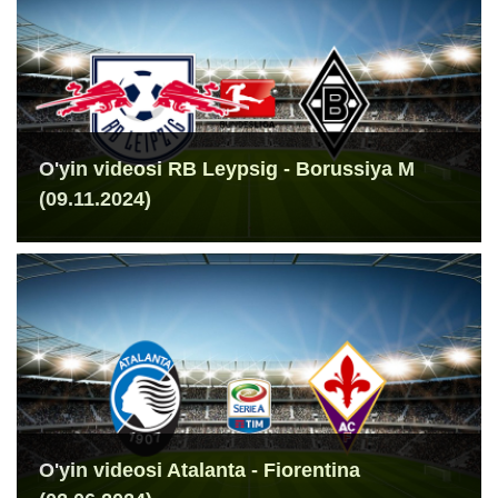
O'yin videosi RB Leypsig - Borussiya M
(09.11.2024)
O'yin videosi Atalanta - Fiorentina