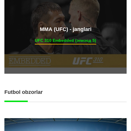
ММА (UFC) - janglari
UFC 310 Embedded (эпизод 5)
Futbol obzorlar