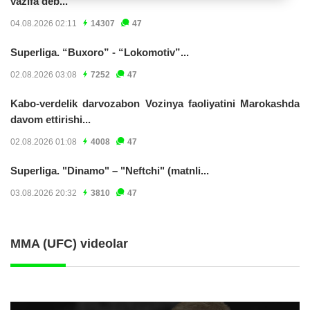
vazifa deb...
04.08.2026 02:11
14307
47
Superliga. “Buxoro” - “Lokomotiv”...
02.08.2026 03:08
7252
47
Kabo-verdelik darvozabon Vozinya faoliyatini Marokashda
davom ettirishi...
02.08.2026 01:08
4008
47
Superliga. "Dinamo" – "Neftchi" (matnli...
03.08.2026 20:32
3810
47
MMA (UFC) videolar