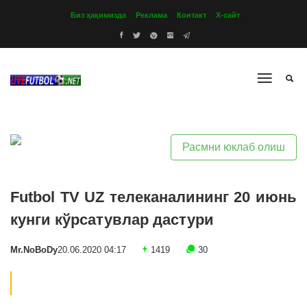
Биз ҳақимизда
Реклама
Контакт
Х-сайт
Расмни юклаб олиш
Futbol TV UZ телеканалининг 20 июнь
кунги кўрсатувлар дастури
Mr.NoBoDy
20.06.2020 04:17
1419
30