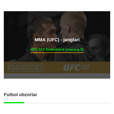
ММА (UFC) - janglari
UFC 310 Embedded (эпизод 5)
Futbol obzorlar