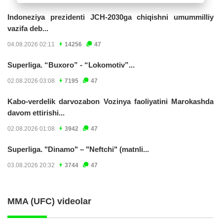
Indoneziya prezidenti JCH-2030ga chiqishni umummilliy
vazifa deb...
04.08.2026 02:11
14256
47
Superliga. “Buxoro” - “Lokomotiv”...
02.08.2026 03:08
7195
47
Kabo-verdelik darvozabon Vozinya faoliyatini Marokashda
davom ettirishi...
02.08.2026 01:08
3942
47
Superliga. "Dinamo" – "Neftchi" (matnli...
03.08.2026 20:32
3744
47
MMA (UFC) videolar