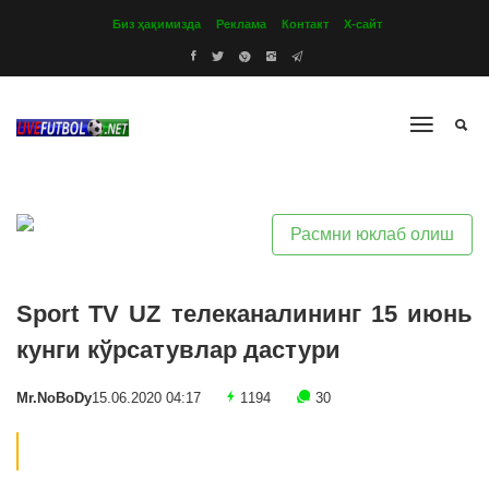
Биз ҳақимизда
Реклама
Контакт
Х-сайт
Расмни юклаб олиш
Sport TV UZ телеканалининг 15 июнь
кунги кўрсатувлар дастури
Mr.NoBoDy
15.06.2020 04:17
1194
30