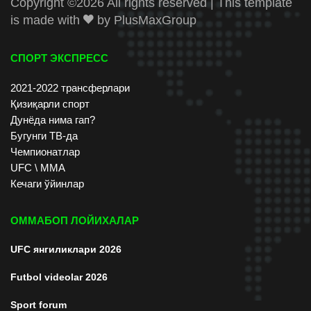
Copyright ©
2026 All rights reserved | This template
is made with
by
PlusMaxGroup
СПОРТ ЭКСПРЕСС
2021-2022 трансферлари
Қизиқарли спорт
Дунёда нима гап?
Бугунги ТВ-да
Чемпионатлар
UFC \ ММА
Кечаги ўйинлар
ОММАБОП ЛОЙИХАЛАР
UFC янгиликлари 2026
Futbol videolar 2026
Sport forum