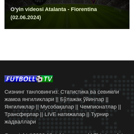
O'yin videosi Atalanta - Fiorentina
(02.06.2024)
Сизнинг танловингиз: Статистика ва севимли
жамоа янгиликлари || Бўлажак ўйинлар ||
Янгиликлар || Мусобақалар || Чемпионатлар ||
Трансферлар || LIVE натижалар || Турнир
жадваллари