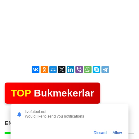
TOP
Bukmekerlar
livefutbol.net
Would like to send you notifications
ENG KO'P O'QILGAN POSTLAR
Discard
Allow