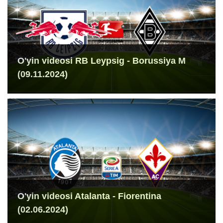
O'yin videosi RB Leypsig - Borussiya M
(09.11.2024)
O'yin videosi Atalanta - Fiorentina
(02.06.2024)