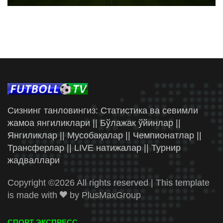
Сизнинг танловингиз: Статистика ва севимли
жамоа янгиликлари || Бўлажак ўйинлар ||
Янгиликлар || Мусобақалар || Чемпионатлар ||
Трансферлар || LIVE натижалар || Турнир
жадваллари
Copyright ©
2026 All rights reserved | This template
is made with
by
PlusMaxGroup
СПОРТ ЭКСПРЕСС