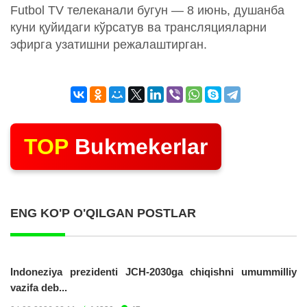
Futbol TV телеканали бугун — 8 июнь, душанба
куни қуйидаги кўрсатув ва трансляцияларни
эфирга узатишни режалаштирган.
TOP
Bukmekerlar
ENG KO'P O'QILGAN POSTLAR
Indoneziya prezidenti JCH-2030ga chiqishni umummilliy
vazifa deb...