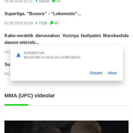
04.08.2026 02:11
14220
47
Superliga. “Buxoro” - “Lokomotiv”...
02.08.2026 03:08
7159
47
Kabo-verdelik darvozabon Vozinya faoliyatini Marokashda
davom ettirishi...
02.08.2026 01:08
3900
47
livefutbol.net
Would like to send you notifications
Superliga. "Dinamo" – "Neftchi" (matnli...
Discard
Allow
03.08.2026 20:32
3717
47
MMA (UFC) videolar