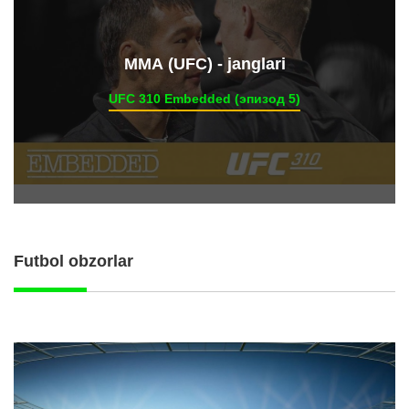
ММА (UFC) - janglari
UFC 310 Embedded (эпизод 5)
Futbol obzorlar