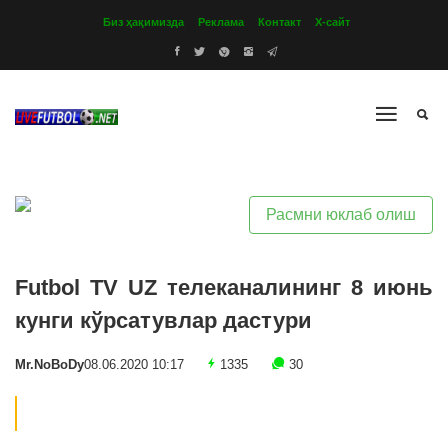
Биз ҳақимизда
Реклама
Контакт
Х-сайт
Расмни юклаб олиш
Futbol TV UZ телеканалининг 8 июнь
кунги кўрсатувлар дастури
Mr.NoBoDy
08.06.2020 10:17
1335
30