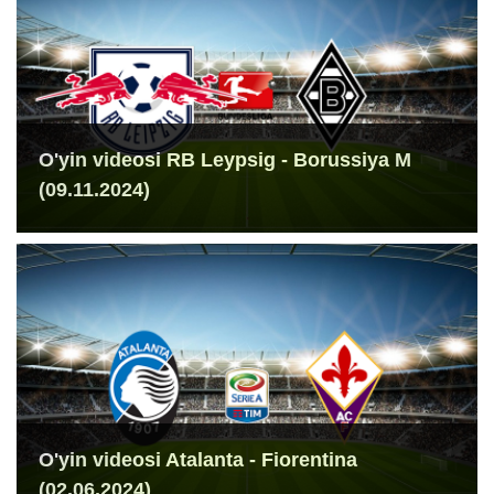
O'yin videosi RB Leypsig - Borussiya M
(09.11.2024)
O'yin videosi Atalanta - Fiorentina
(02.06.2024)