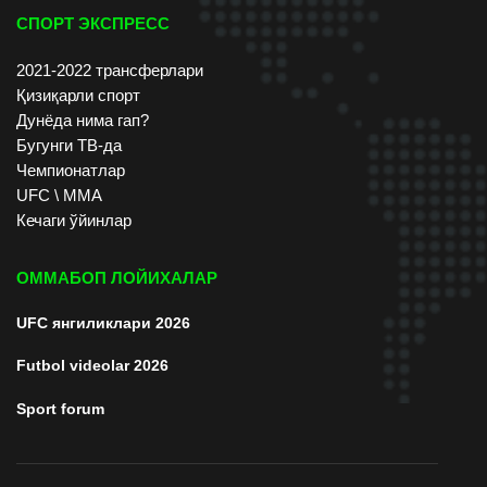
СПОРТ ЭКСПРЕСС
2021-2022 трансферлари
Қизиқарли спорт
Дунёда нима гап?
Бугунги ТВ-да
Чемпионатлар
UFC \ ММА
Кечаги ўйинлар
ОММАБОП ЛОЙИХАЛАР
UFC янгиликлари 2026
Futbol videolar 2026
Sport forum