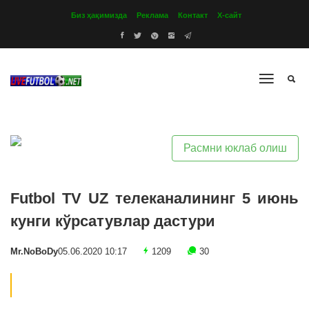
Биз ҳақимизда
Реклама
Контакт
Х-сайт
Расмни юклаб олиш
Futbol TV UZ телеканалининг 5 июнь
кунги кўрсатувлар дастури
Mr.NoBoDy
05.06.2020 10:17
1209
30