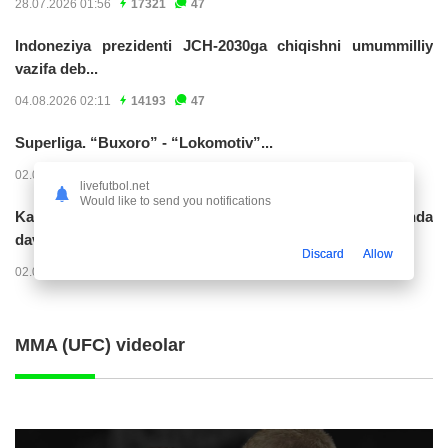
28.07.2026 01:56
17321
47
Indoneziya prezidenti JCH-2030ga chiqishni umummilliy
vazifa deb...
04.08.2026 02:11
14193
47
Superliga. “Buxoro” - “Lokomotiv”...
02.08.2026 03:08
7141
47
livefutbol.net
Would like to send you notifications
Kabo-verdelik darvozabon Vozinya faoliyatini Marokashda
davom ettirishi...
Discard
Allow
02.08.2026 01:08
3864
47
MMA (UFC) videolar