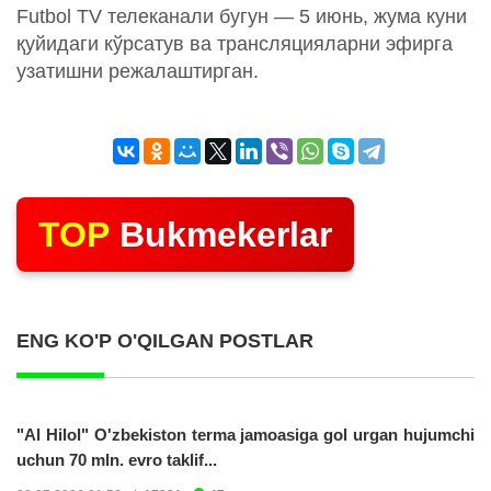
Futbol TV телеканали бугун — 5 июнь, жума куни
қуйидаги кўрсатув ва трансляцияларни эфирга
узатишни режалаштирган.
TOP
Bukmekerlar
ENG KO'P O'QILGAN POSTLAR
"Al Hilol" O'zbekiston terma jamoasiga gol urgan hujumchi
uchun 70 mln. evro taklif...