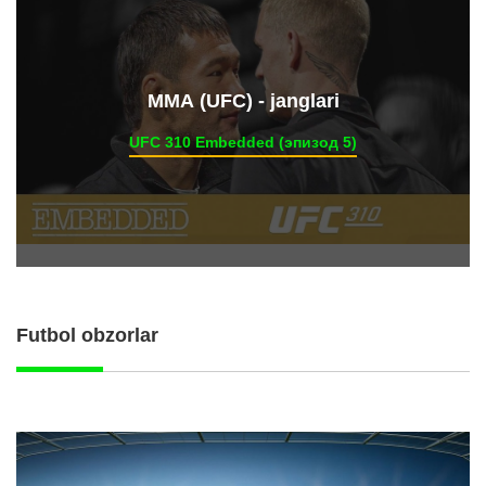
ММА (UFC) - janglari
UFC 310 Embedded (эпизод 5)
Futbol obzorlar