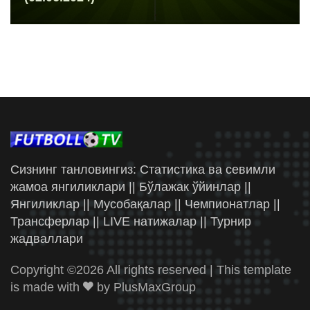
Сизнинг танловингиз: Статистика ва севимли
жамоа янгиликлари || Бўлажак ўйинлар ||
Янгиликлар || Мусобақалар || Чемпионатлар ||
Трансферлар || LIVE натижалар || Турнир
жадваллари
Copyright ©
2026 All rights reserved | This template
is made with
by
PlusMaxGroup