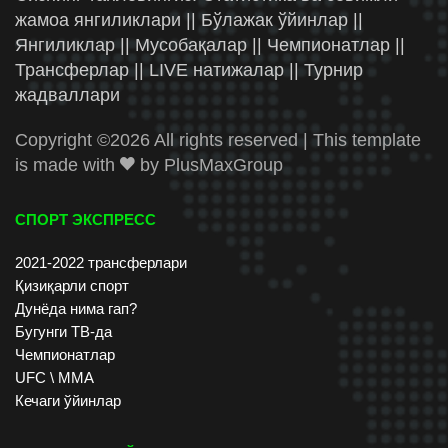
жамоа янгиликлари || Бўлажак ўйинлар ||
Янгиликлар || Мусобақалар || Чемпионатлар ||
Трансферлар || LIVE натижалар || Турнир
жадваллари
Copyright ©
2026 All rights reserved | This template
is made with
by
PlusMaxGroup
СПОРТ ЭКСПРЕСС
2021-2022 трансферлари
Қизиқарли спорт
Дунёда нима гап?
Бугунги ТВ-да
Чемпионатлар
UFC \ ММА
Кечаги ўйинлар