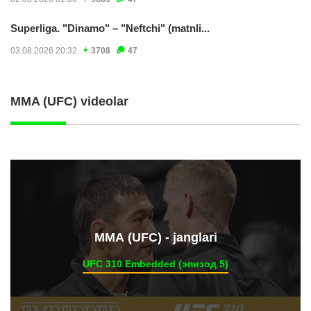
Superliga. "Dinamo" – "Neftchi" (matnli...
03.08.2026 20:32
3708
47
MMA (UFC) videolar
ММА (UFC) - janglari
UFC 310 Embedded (эпизод 5)