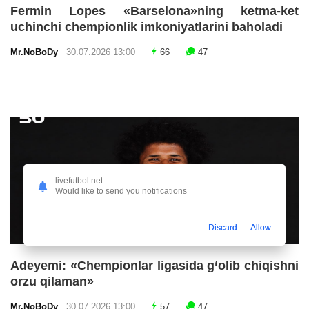
Fermin Lopes «Barselona»ning ketma-ket
uchinchi chempionlik imkoniyatlarini baholadi
Mr.NoBoDy
30.07.2026 13:00
66
47
livefutbol.net
Would like to send you notifications
Discard
Allow
Adeyemi: «Chempionlar ligasida g‘olib chiqishni
orzu qilaman»
Mr.NoBoDy
30.07.2026 13:00
57
47