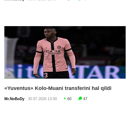
«Yuventus» Kolo-Muani transferini hal qildi
Mr.NoBoDy
30.07.2026 13:00
60
47