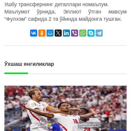
Ушбу трансфернинг деталлари номаълум.
Маълумот ўрнида, Эллиот ўтган мавсум
“Фулхэм” сафида 2 та ўйинда майдонга тушган.
Ўхшаш янгиликлар