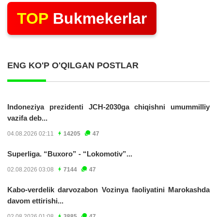
TOP
Bukmekerlar
ENG KO'P O'QILGAN POSTLAR
Indoneziya prezidenti JCH-2030ga chiqishni umummilliy
vazifa deb...
04.08.2026 02:11
14205
47
Superliga. “Buxoro” - “Lokomotiv”...
02.08.2026 03:08
7144
47
Kabo-verdelik darvozabon Vozinya faoliyatini Marokashda
davom ettirishi...
02.08.2026 01:08
3885
47