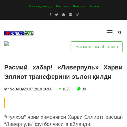
Биз ҳақимизда
Реклама
Контакт
Х-сайт
Расмни юклаб олиш
Расмий хабар! «Ливерпуль» Харви
Эллиот трансферини эълон қилди
Mr.NoBoDy
28.07.2019 16:00
1025
30
“Фулхэм” ярим ҳимоячиси Харви Эллиотт расман
“Ливерпуль” футболчисига айланди.