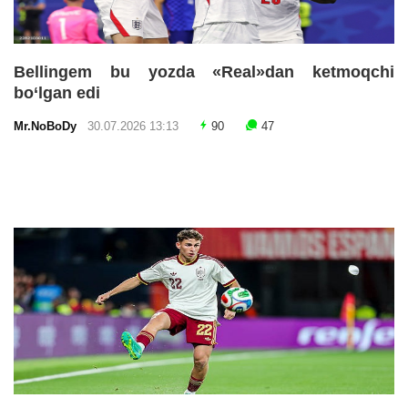
Bellingem bu yozda «Real»dan ketmoqchi
bo‘lgan edi
Mr.NoBoDy
30.07.2026 13:13
90
47