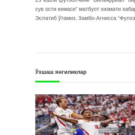
сув ости кемаси” матбуот хизмати хаба
Эслатиб ўтамиз, Замбо-Агнисса “Фулхэм
Ўхшаш янгиликлар