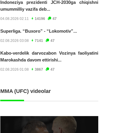
Indoneziya prezidenti JCH-2030ga chiqishni
umummilliy vazifa deb...
04.08.2026 02:11
14196
47
Superliga. “Buxoro” - “Lokomotiv”...
02.08.2026 03:08
7141
47
Kabo-verdelik darvozabon Vozinya faoliyatini
Marokashda davom ettirishi...
02.08.2026 01:08
3867
47
MMA (UFC) videolar