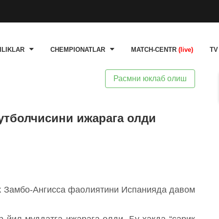
ILIKLAR
CHEMPIONATLAR
MATCH-CENTR
(live)
TV
Расмни юклаб олиш
утболчисини ижарага олди
к Замбо-Ангисса фаолиятини Испанияда давом
 йил муддатга ижарага олди. Бу ҳақда “сариқ