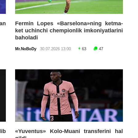
an
Fermin Lopes «Barselona»ning ketma-
ket uchinchi chempionlik imkoniyatlarini
baholadi
Mr.NoBoDy
30.07.2026 13:00
63
47
lib
«Yuventus» Kolo-Muani transferini hal