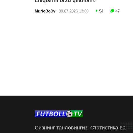
chiqishni orzu qilaman»
Mr.NoBoDy
30.07.2026 13:00
54
47
Сизнинг танловингиз: Статистика ва