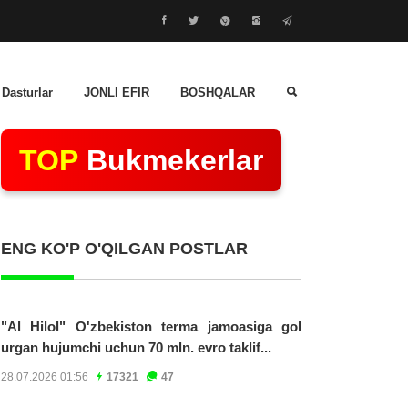
 Dasturlar
JONLI EFIR
BOSHQALAR
TOP
Bukmekerlar
ENG KO'P O'QILGAN POSTLAR
"Al Hilol" O'zbekiston terma jamoasiga gol
urgan hujumchi uchun 70 mln. evro taklif...
28.07.2026 01:56
17321
47