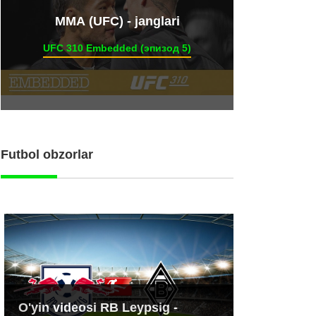
ММА (UFC) - janglari
UFC 310 Embedded (эпизод 5)
Futbol obzorlar
O'yin videosi RB Leypsig -