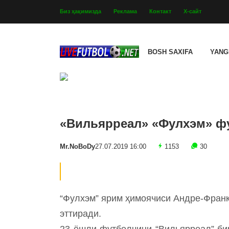
Биз ҳақимизда
Реклама
Контакт
Х-сайт
BOSH SAXIFA
YANG
«Вильярреал» «Фулхэм» ф
Mr.NoBoDy
27.07.2019 16:00
1153
30
“Фулхэм” ярим ҳимоячиси Андре-Фран
эттиради.
23 ёшли футболчини “Вильярреал” бир