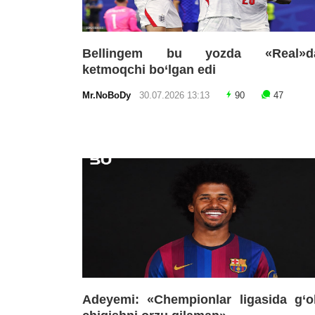
Bellingem bu yozda «Real»d
ketmoqchi bo‘lgan edi
Mr.NoBoDy
30.07.2026 13:13
90
47
Adeyemi: «Chempionlar ligasida g‘o