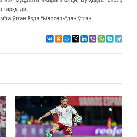
р тарқатди.
”га ўтган ёзда “Марсель”дан ўтган.