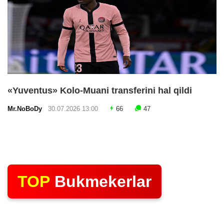
«Yuventus» Kolo-Muani transferini hal qildi
Mr.NoBoDy
30.07.2026 13:00
66
47
TOP
Bukmekerlar