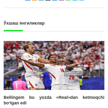
Ўхшаш янгиликлар
Bellingem bu yozda «Real»dan ketmoqchi
bo‘lgan edi