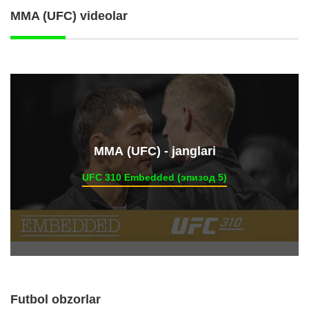
MMA (UFC) videolar
ММА (UFC) - janglari
UFC 310 Embedded (эпизод 5)
Futbol obzorlar