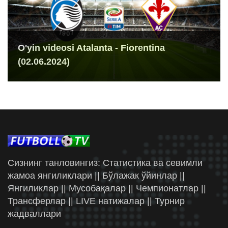
O'yin videosi Atalanta - Fiorentina
(02.06.2024)
Сизнинг танловингиз: Статистика ва севимли
жамоа янгиликлари || Бўлажак ўйинлар ||
Янгиликлар || Мусобақалар || Чемпионатлар ||
Трансферлар || LIVE натижалар || Турнир
жадваллари