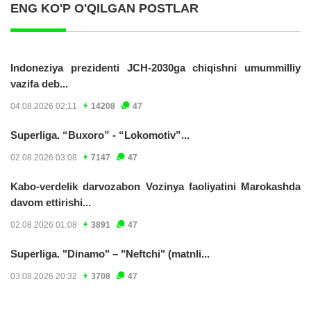
ENG KO'P O'QILGAN POSTLAR
Indoneziya prezidenti JCH-2030ga chiqishni umummilliy
vazifa deb...
04.08.2026 02:11
14208
47
Superliga. “Buxoro” - “Lokomotiv”...
02.08.2026 03:08
7147
47
Kabo-verdelik darvozabon Vozinya faoliyatini Marokashda
davom ettirishi...
02.08.2026 01:08
3891
47
Superliga. "Dinamo" – "Neftchi" (matnli...
03.08.2026 20:32
3708
47