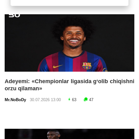
Adeyemi: «Chempionlar ligasida g‘olib chiqishni
orzu qilaman»
Mr.NoBoDy
30.07.2026 13:00
63
47