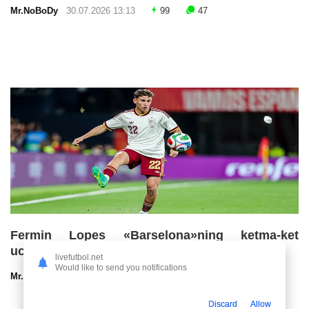
Mr.NoBoDy
30.07.2026 13:13
99
47
Fermin Lopes «Barselona»ning ketma-ket
uchinchi chempionlik imkoniyatlarini baholadi
livefutbol.net
Would like to send you notifications
Mr.NoBoDy
30.07.2026 13:00
72
47
Discard
Allow