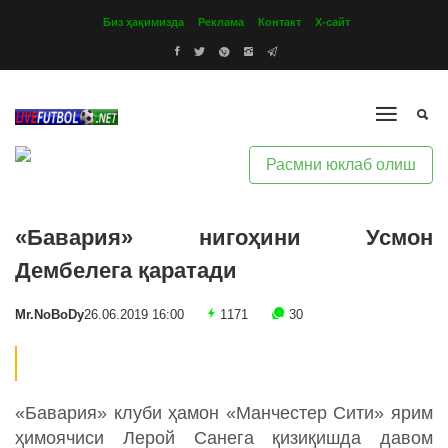
Биз ҳақимизда
Реклама
Контакт
Х-сайт
Расмни юклаб олиш
«Бавария» нигоҳини Усмон
Дембелега қаратади
Mr.NoBoDy
26.06.2019 16:00
1171
30
«Бавария» клуби ҳамон «Манчестер Сити» ярим
ҳимоячиси Лерой Санега қизиқишда давом