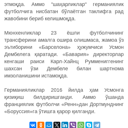
этмоқда. Аммо "шаҳарликлар" германиялик
футболчига нисбатан бўлаётган таклифга рад
жавобини бериб келишмоқда.
Мюнхенликлар 23 ёшли футболчининг
трансферини амалга ошира олишмаса, жамоа ўз
эътиборини «Барселона» ҳужумчиси Усмон
Дембелега қаратади. «Бавария» директорлар
кенгаши раиси Карл-Хайнц Руммениггенинг
шахсан ўзи Дембеле билан шартнома
имзоланишини истамоқда.
Германияликлар 2016 йилда ҳам Усмонга
қизиқиш билдиришганди. Аммо ўшанда
франциялик футболчи «Ренн»дан Дортмунднинг
«Боруссия»га ўтишга қарор қилганди.