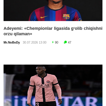
Adeyemi: «Chempionlar ligasida g‘olib chiqishni
orzu qilaman»
Mr.NoBoDy
30.07.2026 13:00
90
47