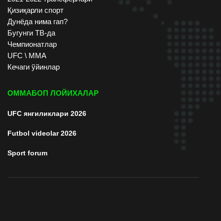
Қизиқарли спорт
Дунёда нима гап?
Бугунги ТВ-да
Чемпионатлар
UFC \ ММА
Кечаги ўйинлар
ОММАБОП ЛОЙИХАЛАР
UFC янгиликлари 2026
Futbol videolar 2026
Sport forum