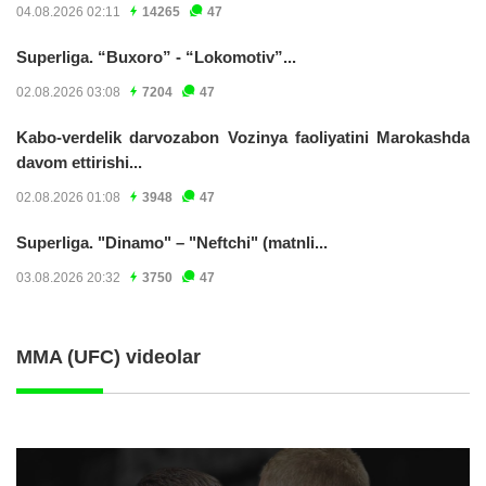
04.08.2026 02:11
14265
47
Superliga. “Buxoro” - “Lokomotiv”...
02.08.2026 03:08
7204
47
Kabo-verdelik darvozabon Vozinya faoliyatini Marokashda
davom ettirishi...
02.08.2026 01:08
3948
47
Superliga. "Dinamo" – "Neftchi" (matnli...
03.08.2026 20:32
3750
47
MMA (UFC) videolar