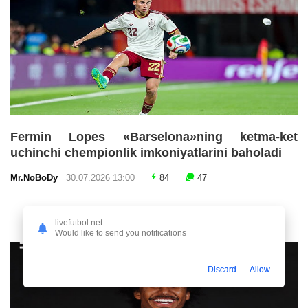
Fermin Lopes «Barselona»ning ketma-ket
uchinchi chempionlik imkoniyatlarini baholadi
Mr.NoBoDy
30.07.2026 13:00
84
47
livefutbol.net
Would like to send you notifications
Discard
Allow