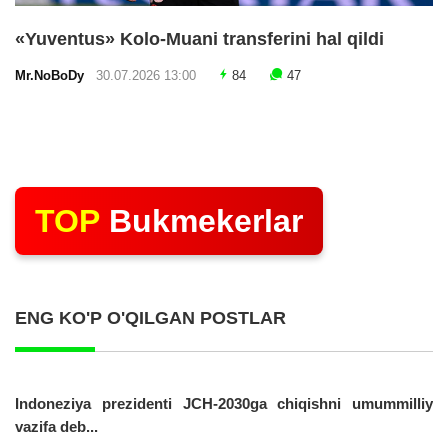
«Yuventus» Kolo-Muani transferini hal qildi
Mr.NoBoDy
30.07.2026 13:00
84
47
TOP
Bukmekerlar
ENG KO'P O'QILGAN POSTLAR
Indoneziya prezidenti JCH-2030ga chiqishni umummilliy
vazifa deb...