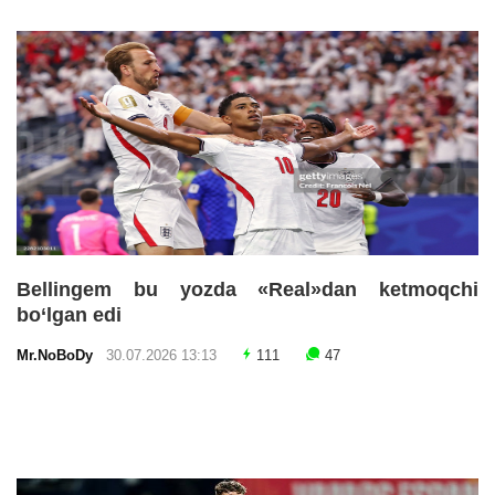
Bellingem bu yozda «Real»dan ketmoqchi
bo‘lgan edi
Mr.NoBoDy
30.07.2026 13:13
111
47