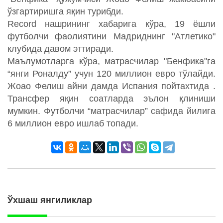
ўзгартиришга яқин турибди.
Record нашрининг хабарига кўра, 19 ёшли
футболчи фаолиятини Мадриднинг "Атлетико"
клубида давом эттиради.
Маълумотларга кўра, матрасчилар "Бенфика"га
“янги Роналду” учун 120 миллион евро тўлайди.
Жоао Фелиш айни дамда Испания пойтахтида .
Трансфер яқин соатларда эълон қлиниши
мумкин. Футболчи “матрасчилар” сафида йилига
6 миллион евро ишлаб топади.
Ўхшаш янгиликлар