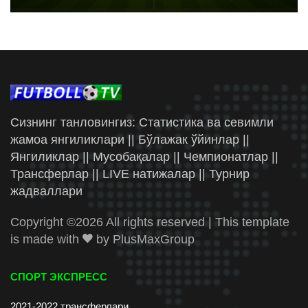
Сизнинг танловингиз: Статистика ва севимли
жамоа янгиликлари || Бўлажак ўйинлар ||
Янгиликлар || Мусобақалар || Чемпионатлар ||
Трансферлар || LIVE натижалар || Турнир
жадваллари
Copyright ©
2026 All rights reserved | This template
is made with
by
PlusMaxGroup
СПОРТ ЭКСПРЕСС
2021-2022 трансферлари