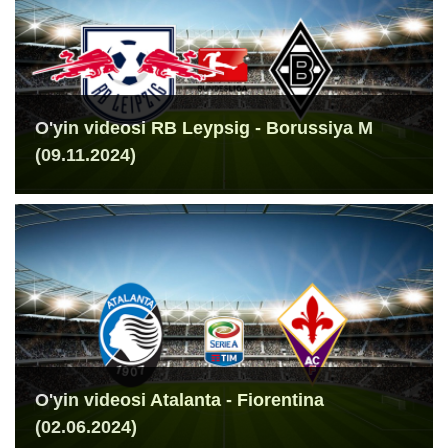
O'yin videosi RB Leypsig - Borussiya M
(09.11.2024)
O'yin videosi Atalanta - Fiorentina
(02.06.2024)