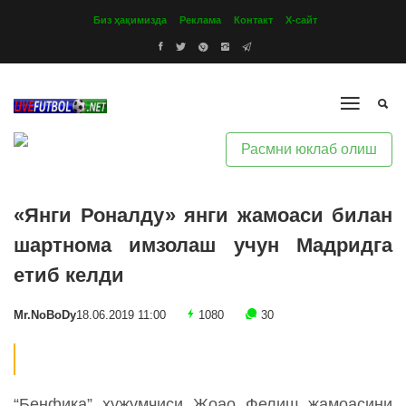
Биз ҳақимизда
Реклама
Контакт
Х-сайт
Расмни юклаб олиш
«Янги Роналду» янги жамоаси билан
шартнома имзолаш учун Мадридга
етиб келди
Mr.NoBoDy
18.06.2019 11:00
1080
30
“Бенфика” ҳужумчиси Жоао Фелиш жамоасини