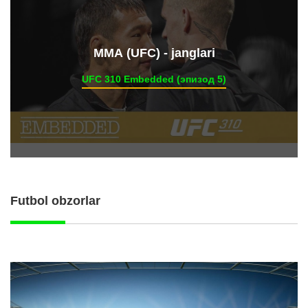
ММА (UFC) - janglari
UFC 310 Embedded (эпизод 5)
Futbol obzorlar