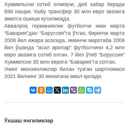
Хуммельсни сотиб олмоқчи, деб хабар беради
Bild нашри. Ушбу трансфер 30 млн евро эвазига
амалга ошиши кутилмоқда.
Аввалроқ германиялик футболчи икки марта
“Бавария”дан “Боруссия”га ўтган, биринчи марта
2008 йил ижара асосида, иккинчи маротаба 2009
йил ўшанда “асал арилар” футболчини 4,2 млн
евро эвазига сотиб олган. 7 йил ўтиб “Боруссия”
Хуммелсни 35 млн еврога “Бавария”га сотган.
Унинг мюнхенликлар билан тузган шартномаси
2021 йилнинг 30 июнигача амал қилади.
Ўхшаш янгиликлар