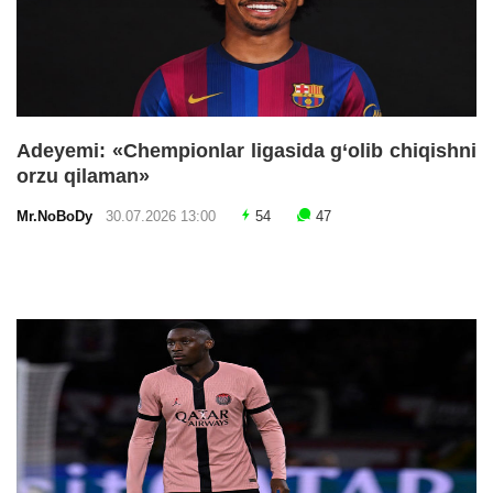
Adeyemi: «Chempionlar ligasida g‘olib chiqishni
orzu qilaman»
Mr.NoBoDy
30.07.2026 13:00
54
47