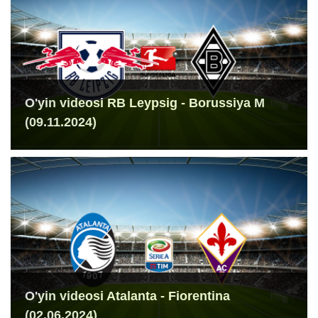
O'yin videosi RB Leypsig - Borussiya M
(09.11.2024)
O'yin videosi Atalanta - Fiorentina
(02.06.2024)