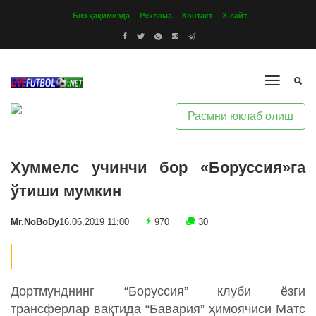
Биз ҳақимизда
Реклама
Контакт
Х-сайт
Расмни юклаб олиш
Хуммелс учинчи бор «Боруссия»га
ўтиши мумкин
Mr.NoBoDy
16.06.2019 11:00
970
30
Дортмунднинг “Боруссия” клуби ёзги
трансферлар вақтида “Бавария” ҳимоячиси Матс