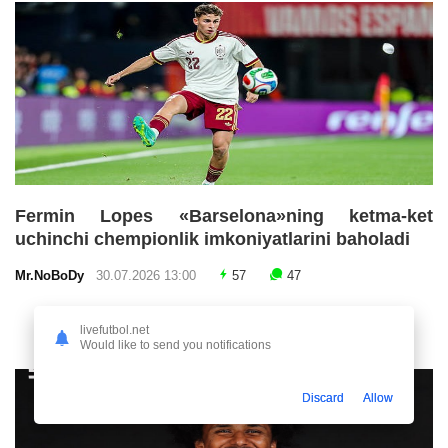
Fermin Lopes «Barselona»ning ketma-ket
uchinchi chempionlik imkoniyatlarini baholadi
Mr.NoBoDy
30.07.2026 13:00
57
47
livefutbol.net
Would like to send you notifications
Discard
Allow