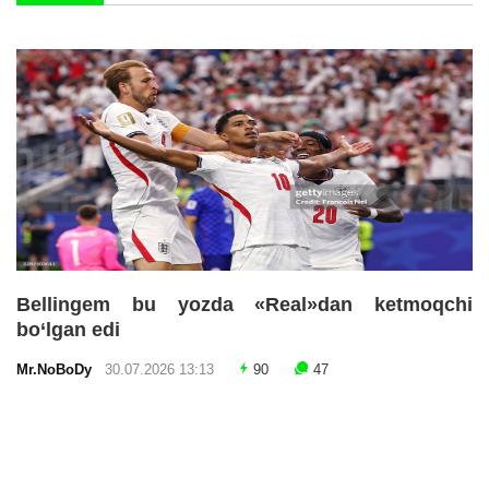
Bellingem bu yozda «Real»dan ketmoqchi
bo‘lgan edi
Mr.NoBoDy
30.07.2026 13:13
90
47