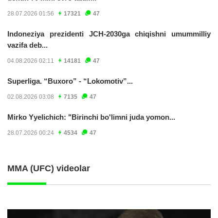
28.07.2026 01:56
17321
47
Indoneziya prezidenti JCH-2030ga chiqishni umummilliy
vazifa deb...
04.08.2026 02:11
14181
47
Superliga. “Buxoro” - “Lokomotiv”...
02.08.2026 03:08
7135
47
Mirko Yyelichich: "Birinchi bo'limni juda yomon...
28.07.2026 00:24
4534
47
MMA (UFC) videolar