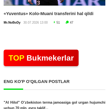
«Yuventus» Kolo-Muani transferini hal qildi
Mr.NoBoDy
30.07.2026 13:00
51
47
TOP
Bukmekerlar
ENG KO'P O'QILGAN POSTLAR
"Al Hilol" O'zbekiston terma jamoasiga gol urgan hujumchi
uchun 70 mln. evro taklif...