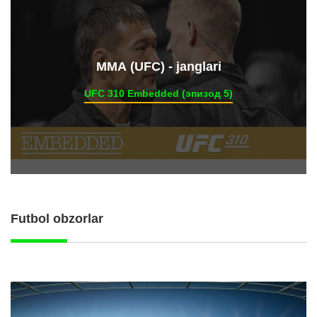
ММА (UFC) - janglari
UFC 310 Embedded (эпизод 5)
Futbol obzorlar