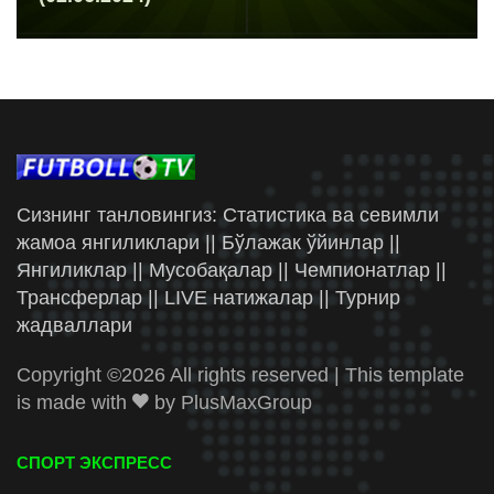
Сизнинг танловингиз: Статистика ва севимли
жамоа янгиликлари || Бўлажак ўйинлар ||
Янгиликлар || Мусобақалар || Чемпионатлар ||
Трансферлар || LIVE натижалар || Турнир
жадваллари
Copyright ©
2026 All rights reserved | This template
is made with
by
PlusMaxGroup
СПОРТ ЭКСПРЕСС