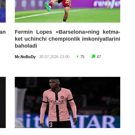
an
Fermin Lopes «Barselona»ning ketma-
ket uchinchi chempionlik imkoniyatlarini
baholadi
Mr.NoBoDy
30.07.2026 13:00
75
47