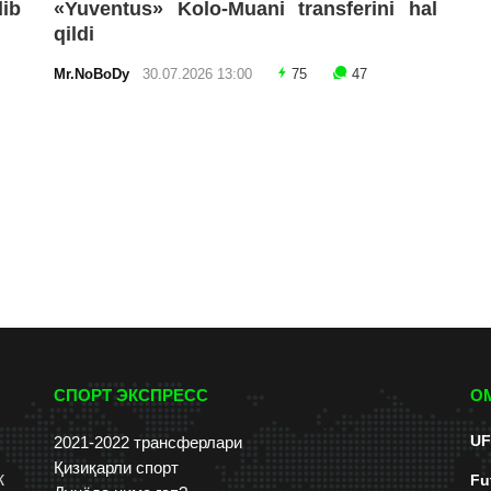
lib
«Yuventus» Kolo-Muani transferini hal
qildi
Mr.NoBoDy
30.07.2026 13:00
75
47
СПОРТ ЭКСПРЕСС
О
UF
2021-2022 трансферлари
Қизиқарли спорт
к
Fu