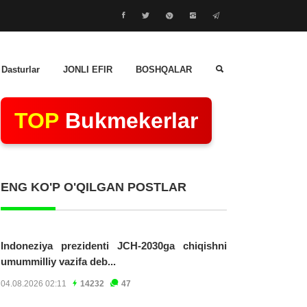
 Dasturlar
JONLI EFIR
BOSHQALAR
TOP
Bukmekerlar
ENG KO'P O'QILGAN POSTLAR
Indoneziya prezidenti JCH-2030ga chiqishni
umummilliy vazifa deb...
04.08.2026 02:11
14232
47