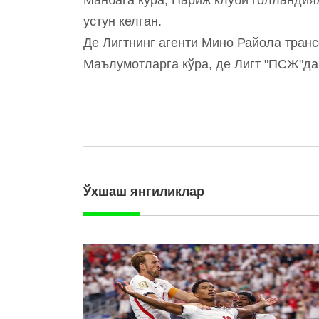
устун келган.
Де Лигтнинг агенти Мино Райола тран
Маълумотларга кўра, де Лигт "ПСЖ"да
Ўхшаш янгиликлар