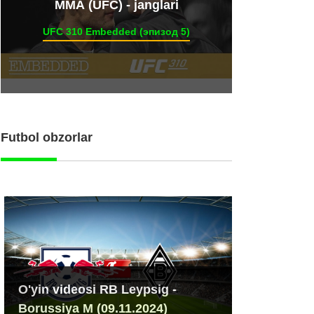
ММА (UFC) - janglari
UFC 310 Embedded (эпизод 5)
Futbol obzorlar
O'yin videosi RB Leypsig -
Borussiya M (09.11.2024)