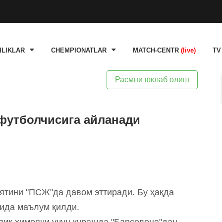
ILIKLAR
CHEMPIONATLAR
MATCH-CENTR
(live)
TV
Расмни юклаб олиш
 футболчисига айланади
иятини "ПСЖ"да давом эттиради. Бу ҳақда
ида маълум қилди.
лик ҳимоячи учун курашда "Барселона"дан