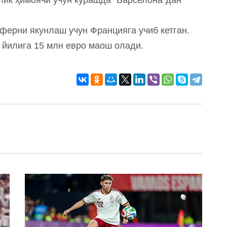
сферни якунлаш учун Францияга учиб кетган.
 йилига 15 млн евро маош олади.