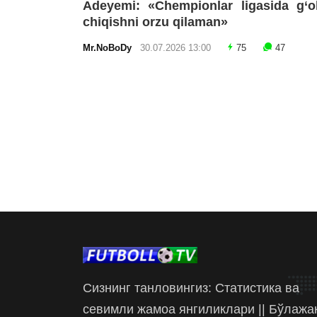
Adeyemi: «Chempionlar ligasida g‘o
chiqishni orzu qilaman»
Mr.NoBoDy
30.07.2026 13:00
75
47
Сизнинг танловингиз: Статистика ва
севимли жамоа янгиликлари || Бўлажа