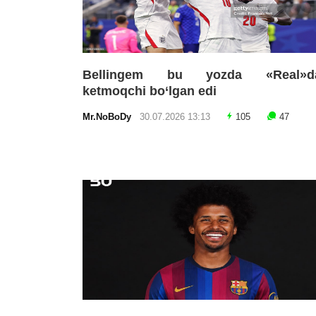
Bellingem bu yozda «Real»d
ketmoqchi bo‘lgan edi
Mr.NoBoDy
30.07.2026 13:13
105
47